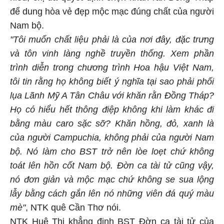
để dung hòa vẻ đẹp mộc mạc đúng chất của người
Nam bộ.
"Tôi muốn chất liệu phải là của nơi đây, đặc trưng
và tôn vinh làng nghề truyền thống. Xem phần
trình diễn trong chương trình Hoa hậu Việt Nam,
tôi tin rằng họ không biết ý nghĩa tại sao phải phối
lụa Lãnh Mỹ A Tân Châu với khăn rằn Đồng Tháp?
Họ có hiểu hết thông điệp không khi làm khác đi
bằng màu caro sặc sỡ? Khăn hồng, đỏ, xanh là
của người Campuchia, không phải của người Nam
bộ. Nó làm cho BST trở nên lòe loẹt chứ không
toát lên hồn cốt Nam bộ. Đờn ca tài tử cũng vậy,
nó đơn giản và mộc mạc chứ không se sua lộng
lẫy bằng cách gắn lên nó những viên đá quý màu
mè"
, NTK quê Cần Thơ nói.
NTK Huệ Thi khẳng định BST Đờn ca tài tử của