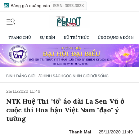
Bảng giá quảng cáo
ISSN: 3093-382X
TRANG CHỦ
SỰ KIỆN
NỮ TRÍ THỨC
ỨNG DỤNG & ĐỔI MỚI
/
BÌNH ĐẲNG GIỚI
CHÍNH SÁCH
GÓC NHÌN GIỚI
ĐỜI SỐNG
25/11/2020 11:49
NTK Huệ Thi "tố" áo dài La Sen Vũ ở
cuộc thi Hoa hậu Việt Nam "đạo" ý
tưởng
Thanh Mai
25/11/2020 11:49