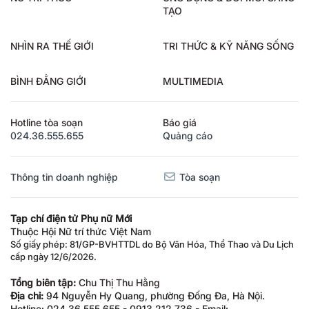
TẠO
NHÌN RA THẾ GIỚI
TRI THỨC & KỸ NĂNG SỐNG
BÌNH ĐẲNG GIỚI
MULTIMEDIA
Hotline tòa soạn
Báo giá
024.36.555.655
Quảng cáo
Thông tin doanh nghiệp
Tòa soạn
Tạp chí điện tử Phụ nữ Mới
Thuộc Hội Nữ trí thức Việt Nam
Số giấy phép: 81/GP-BVHTTDL do Bộ Văn Hóa, Thể Thao và Du Lịch
cấp ngày 12/6/2026.
Tổng biên tập:
Chu Thị Thu Hằng
Địa chỉ:
94 Nguyễn Hy Quang, phường Đống Đa, Hà Nội.
Hotline: 024.36.555.655 - 0913.212.736 - Email: