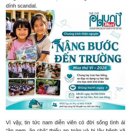
dính scandal.
Vì vậy, tin tức nam diễn viên có đời sống tình ái
"ăn nem, ăn chả" thiếu an toàn và bị lây bệnh xã