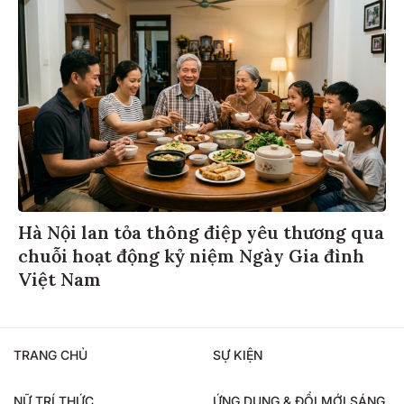
Hà Nội lan tỏa thông điệp yêu thương qua
chuỗi hoạt động kỷ niệm Ngày Gia đình
Việt Nam
TRANG CHỦ
SỰ KIỆN
NỮ TRÍ THỨC
ỨNG DỤNG & ĐỔI MỚI SÁNG