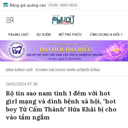
Bảng giá quảng cáo
ISSN: 3093-382X
TRANG CHỦ
SỰ KIỆN
NỮ TRÍ THỨC
ỨNG DỤNG & ĐỔI MỚI
/
BÌNH ĐẲNG GIỚI
CHÍNH SÁCH
GÓC NHÌN GIỚI
ĐỜI SỐNG
16/01/2024 07:36
Rộ tin sao nam tình 1 đêm với hot
girl mạng và dính bệnh xã hội, "hot
boy Tử Cấm Thành" Hứa Khải bị cho
vào tầm ngắm