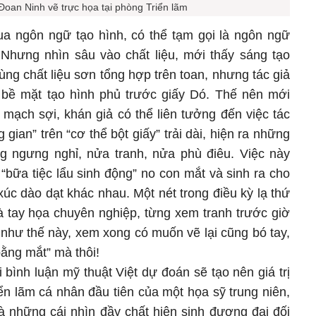
Đoan Ninh vẽ trực họa tại phòng Triển lãm
qua ngôn ngữ tạo hình, có thể tạm gọi là ngôn ngữ
 Nhưng nhìn sâu vào chất liệu, mới thấy sáng tạo
ng chất liệu sơn tổng hợp trên toan, nhưng tác giả
ên bề mặt tạo hình phủ trước giấy Dó. Thế nên mới
mạch sợi, khán giả có thể liên tưởng đến việc tác
 gian” trên “cơ thể bột giấy” trải dài, hiện ra những
 ngưng nghỉ, nửa tranh, nửa phù điêu. Việc này
bữa tiệc lẩu sinh động” no con mắt và sinh ra cho
c dào dạt khác nhau. Một nét trong điều kỳ lạ thứ
à tay họa chuyên nghiệp, từng xem tranh trước giờ
h như thế này, xem xong có muốn vẽ lại cũng bó tay,
ng mắt” mà thôi!
 bình luận mỹ thuật Việt dự đoán sẽ tạo nên giá trị
iển lãm cá nhân đầu tiên của một họa sỹ trung niên,
là những cái nhìn đầy chất hiện sinh đương đại đối