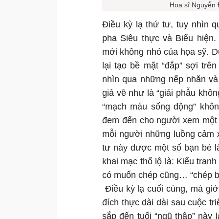
Họa sĩ Nguyễn 
Điều kỳ lạ thứ tư, tuy nhìn 
pha Siêu thực và Biểu hiện.
mới không nhỏ của họa sỹ. Dù
lại tạo bề mặt “đắp” sợi tr
nhìn qua những nếp nhăn và 
giả vẽ như là “giải phẫu không
“mạch máu sống động” không
đem đến cho người xem một “
mỗi người những luồng cảm xú
tư này được một số bạn bè l
khai mạc thổ lộ là: Kiểu tran
có muốn chép cũng… “chép bằ
Điều kỳ lạ cuối cùng, mà giới
đích thực dài dài sau cuộc tr
sắp đến tuổi “ngũ thập” này 