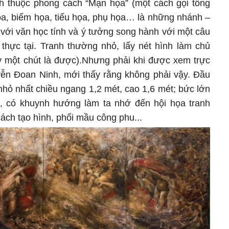
anh thuộc phong cách “Mạn họa” (một cách gọi tổng
ọa, biếm họa, tiếu họa, phụ họa… là những nhánh –
ắn với văn học tính và ý tưởng song hành với một câu
 thực tại. Tranh thường nhỏ, lấy nét hình làm chủ
ay một chút là được).Nhưng phải khi được xem trực
yễn Đoan Ninh, mới thấy rằng không phải vậy. Đầu
c nhỏ nhất chiều ngang 1,2 mét, cao 1,6 mét; bức lớn
), có khuynh hướng làm ta nhớ đến hội họa tranh
ách tạo hình, phối mầu công phu...