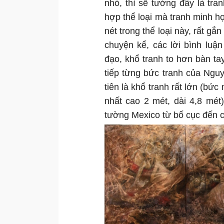
nhỏ, thì sẽ tưởng đây là tr
hợp thể loại mà tranh minh h
nét trong thể loại này, rất g
chuyện kể, các lời bình luận
đạo, khổ tranh to hơn bàn t
tiếp từng bức tranh của Ngu
tiên là khổ tranh rất lớn (bứ
nhất cao 2 mét, dài 4,8 mét
tường Mexico từ bố cục đến c