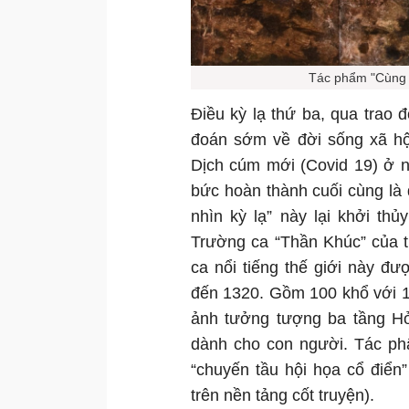
Tác phẩm "Cùng 
Điều kỳ lạ thứ ba, qua trao đ
đoán sớm về đời sống xã hội
Dịch cúm mới (Covid 19) ở 
bức hoàn thành cuối cùng là
nhìn kỳ lạ” này lại khởi th
Trường ca “Thần Khúc” của t
ca nổi tiếng thế giới này đ
đến 1320. Gồm 100 khổ với 14
ảnh tưởng tượng ba tầng Hỏ
dành cho con người. Tác ph
“chuyến tầu hội họa cổ điển
trên nền tảng cốt truyện).