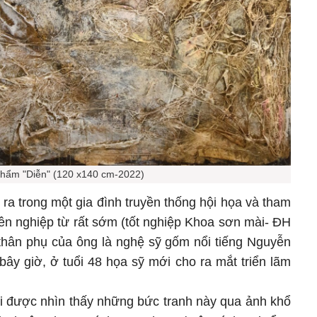
hẩm "Diễn" (120 x140 cm-2022)
h ra trong một gia đình truyền thống hội họa và tham
ên nghiệp từ rất sớm (tốt nghiệp Khoa sơn mài- ĐH
thân phụ của ông là nghệ sỹ gốm nổi tiếng Nguyễn
ây giờ, ở tuổi 48 họa sỹ mới cho ra mắt triển lãm
ới được nhìn thấy những bức tranh này qua ảnh khổ