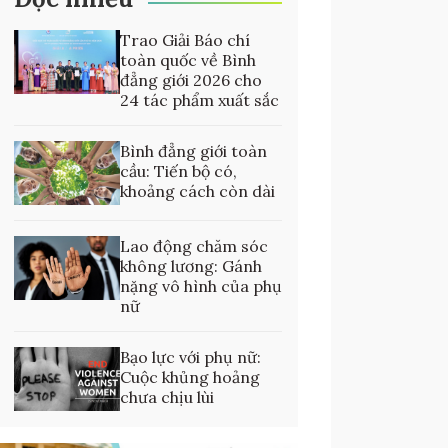
Trao Giải Báo chí
toàn quốc về Bình
đẳng giới 2026 cho
24 tác phẩm xuất sắc
Bình đẳng giới toàn
cầu: Tiến bộ có,
khoảng cách còn dài
Lao động chăm sóc
không lương: Gánh
nặng vô hình của phụ
nữ
Bạo lực với phụ nữ:
Cuộc khủng hoảng
chưa chịu lùi