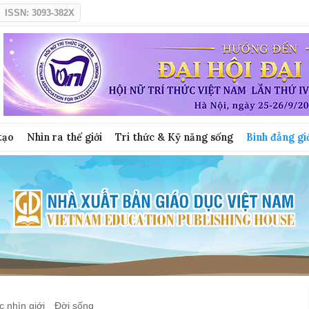
ISSN: 3093-382X
tạo
Nhìn ra thế giới
Tri thức & Kỹ năng sống
Bình đẳng gi
 nhìn giới
Đời sống