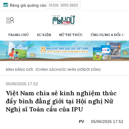
Bảng giá quảng cáo
ISSN: 3093-382X
TRANG CHỦ
SỰ KIỆN
NỮ TRÍ THỨC
ỨNG DỤNG & ĐỔI MỚI
/
BÌNH ĐẲNG GIỚI
CHÍNH SÁCH
GÓC NHÌN GIỚI
ĐỜI SỐNG
05/06/2026 17:52
Việt Nam chia sẻ kinh nghiệm thúc
đẩy bình đẳng giới tại Hội nghị Nữ
Nghị sĩ Toàn cầu của IPU
PV
05/06/2026 17:52