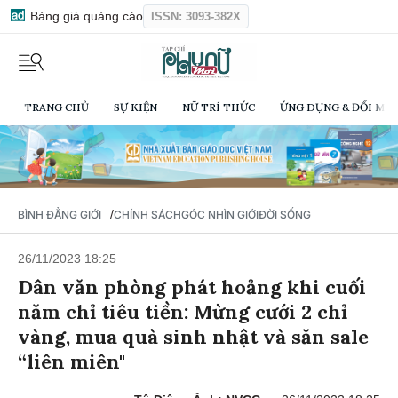
Bảng giá quảng cáo
ISSN: 3093-382X
TRANG CHỦ
SỰ KIỆN
NỮ TRÍ THỨC
ỨNG DỤNG & ĐỔI MỚI
/
BÌNH ĐẲNG GIỚI
CHÍNH SÁCH
GÓC NHÌN GIỚI
ĐỜI SỐNG
26/11/2023 18:25
Dân văn phòng phát hoảng khi cuối
năm chỉ tiêu tiền: Mừng cưới 2 chỉ
vàng, mua quà sinh nhật và săn sale
“liên miên"