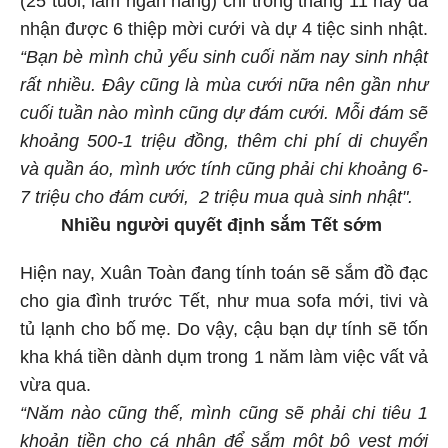
(25 tuổi, làm ngân hàng) chỉ trong tháng 11 này đã
nhận được 6 thiệp mời cưới và dự 4 tiệc sinh nhật.
“Bạn bè mình chủ yếu sinh cuối năm nay sinh nhật
rất nhiều. Đây cũng là mùa cưới nữa nên gần như
cuối tuần nào mình cũng dự đám cưới. Mỗi đám sẽ
khoảng 500-1 triệu đồng, thêm chi phí di chuyển
và quần áo, mình ước tính cũng phải chi khoảng 6-
7 triệu cho đám cưới, 2 triệu mua quà sinh nhật".
Nhiều người quyết định sắm Tết sớm
Hiện nay, Xuân Toàn đang tính toán sẽ sắm đồ đạc
cho gia đình trước Tết, như mua sofa mới, tivi và
tủ lạnh cho bố mẹ. Do vậy, cậu bạn dự tính sẽ tốn
kha khá tiền dành dụm trong 1 năm làm việc vất vả
vừa qua.
“
Năm nào cũng thế, mình cũng sẽ phải chi tiêu 1
khoản tiền cho cá nhân để sắm một bộ vest mới