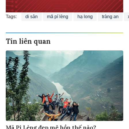
Tags:
di sản
mã pí lèng
hạ long
tràng an
Tin liên quan
Mã Pì Lèng đẹp mê hồn thế nào?