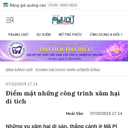
Bảng giá quảng cáo
ISSN: 3093-382X
TRANG CHỦ
SỰ KIỆN
NỮ TRÍ THỨC
ỨNG DỤNG & ĐỔI MỚI
/
BÌNH ĐẲNG GIỚI
CHÍNH SÁCH
GÓC NHÌN GIỚI
ĐỜI SỐNG
07/10/2019 17:14
Điểm mặt những công trình xâm hại
di tích
Hoài Văn
07/10/2019 17:14
Những vụ xâm hại di sản, thắng cảnh ở Mã Pí