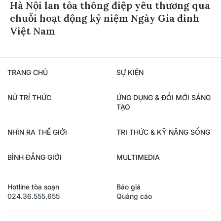
Hà Nội lan tỏa thông điệp yêu thương qua
chuỗi hoạt động kỷ niệm Ngày Gia đình
Việt Nam
TRANG CHỦ
SỰ KIỆN
NỮ TRÍ THỨC
ỨNG DỤNG & ĐỔI MỚI SÁNG
TẠO
NHÌN RA THẾ GIỚI
TRI THỨC & KỸ NĂNG SỐNG
BÌNH ĐẲNG GIỚI
MULTIMEDIA
Hotline tòa soạn
Báo giá
024.36.555.655
Quảng cáo