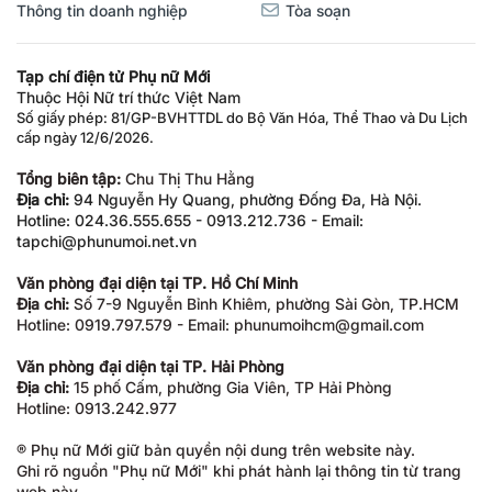
Thông tin doanh nghiệp
Tòa soạn
Tạp chí điện tử Phụ nữ Mới
Thuộc Hội Nữ trí thức Việt Nam
Số giấy phép: 81/GP-BVHTTDL do Bộ Văn Hóa, Thể Thao và Du Lịch
cấp ngày 12/6/2026.
Tổng biên tập:
Chu Thị Thu Hằng
Địa chỉ:
94 Nguyễn Hy Quang, phường Đống Đa, Hà Nội.
Hotline: 024.36.555.655 - 0913.212.736 - Email:
tapchi@phunumoi.net.vn
Văn phòng đại diện tại TP. Hồ Chí Minh
Địa chỉ:
Số 7-9 Nguyễn Bỉnh Khiêm, phường Sài Gòn, TP.HCM
Hotline: 0919.797.579 - Email: phunumoihcm@gmail.com
Văn phòng đại diện tại TP. Hải Phòng
Địa chỉ:
15 phố Cấm, phường Gia Viên, TP Hải Phòng
Hotline: 0913.242.977
® Phụ nữ Mới giữ bản quyền nội dung trên website này.
Ghi rõ nguồn "Phụ nữ Mới" khi phát hành lại thông tin từ trang
web này.