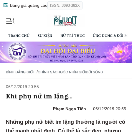
Bảng giá quảng cáo
ISSN: 3093-382X
TRANG CHỦ
SỰ KIỆN
NỮ TRÍ THỨC
ỨNG DỤNG & ĐỔI MỚI
/
BÌNH ĐẲNG GIỚI
CHÍNH SÁCH
GÓC NHÌN GIỚI
ĐỜI SỐNG
06/12/2019 20:55
Khi phụ nữ im lặng...
Phạm Ngọc Tiến
06/12/2019 20:55
Những phụ nữ biết im lặng thường là người có
thế mạnh nhất định. Có thể là sắc đẹp, nhưng