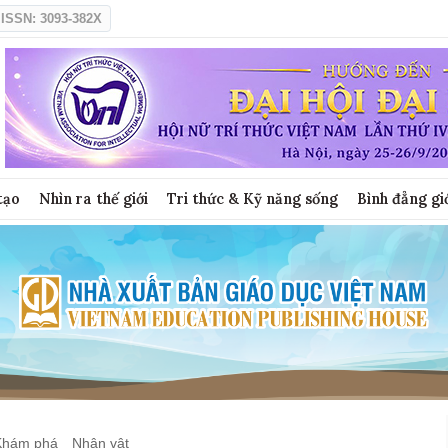
ISSN: 3093-382X
tạo
Nhìn ra thế giới
Tri thức & Kỹ năng sống
Bình đẳng gi
Khám phá
Nhân vật