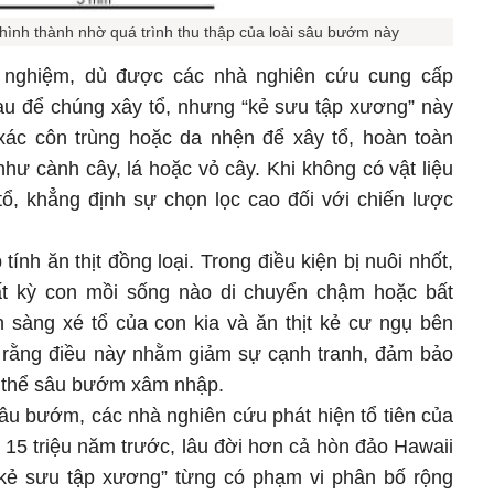
ình thành nhờ quá trình thu thập của loài sâu bướm này
í nghiệm, dù được các nhà nghiên cứu cung cấp
au để chúng xây tổ, nhưng “kẻ sưu tập xương” này
xác côn trùng hoặc da nhện để xây tổ, hoàn toàn
 như cành cây, lá hoặc vỏ cây. Khi không có vật liệu
tổ, khẳng định sự chọn lọc cao đối với chiến lược
ính ăn thịt đồng loại. Trong điều kiện bị nuôi nhốt,
t kỳ con mồi sống nào di chuyển chậm hoặc bất
 sàng xé tổ của con kia và ăn thịt kẻ cư ngụ bên
 rằng điều này nhằm giảm sự cạnh tranh, đảm bảo
 thể sâu bướm xâm nhập.
âu bướm, các nhà nghiên cứu phát hiện tổ tiên của
n 15 triệu năm trước, lâu đời hơn cả hòn đảo Hawaii
“kẻ sưu tập xương” từng có phạm vi phân bố rộng