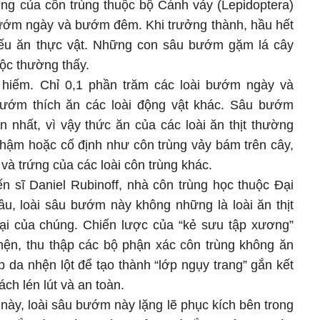
ùng của côn trùng thuộc bộ Cánh vảy (Lepidoptera)
 bướm ngày và bướm đêm. Khi trưởng thành, hầu hết
 yếu ăn thực vật. Những con sâu bướm gặm lá cây
ộc thường thấy.
ất hiếm. Chỉ 0,1 phần trăm các loài bướm ngày và
ướm thích ăn các loài động vật khác. Sâu bướm
n nhất, vì vậy thức ăn của các loài ăn thịt thường
hậm hoặc cố định như côn trùng vảy bám trên cây,
 và trứng của các loài côn trùng khác.
n sĩ Daniel Rubinoff, nhà côn trùng học thuộc Đại
ầu, loài sâu bướm này không những là loài ăn thịt
oại của chúng. Chiến lược của “kẻ sưu tập xương”
ện, thu thập các bộ phận xác côn trùng không ăn
 da nhện lột để tạo thành “lớp ngụy trang” gắn kết
ch lén lút và an toàn.
 này, loài sâu bướm này lặng lẽ phục kích bên trong