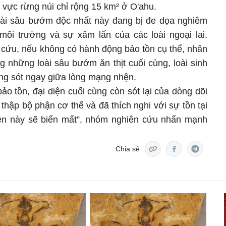
u vực rừng núi chỉ rộng 15 km² ở O'ahu.
oài sâu bướm độc nhất này đang bị đe dọa nghiêm
 môi trường và sự xâm lấn của các loài ngoại lai.
 cứu, nếu không có hành động bảo tồn cụ thể, nhân
ng những loài sâu bướm ăn thịt cuối cùng, loài sinh
ống sót ngay giữa lòng mạng nhện.
o tồn, đại diện cuối cùng còn sót lại của dòng dõi
thập bộ phận cơ thể và đã thích nghi với sự tồn tại
n này sẽ biến mất”, nhóm nghiên cứu nhấn mạnh
Chia sẻ