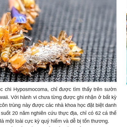
c chi Hyposmocoma, chỉ được tìm thấy trên sườn
waii. Với hành vi chưa từng được ghi nhận ở bất kỳ
 côn trùng này được các nhà khoa học đặt biệt danh
 suốt 20 năm nghiên cứu thực địa, chỉ có 62 cá thể
là một loài cực kỳ quý hiếm và dễ bị tổn thương.