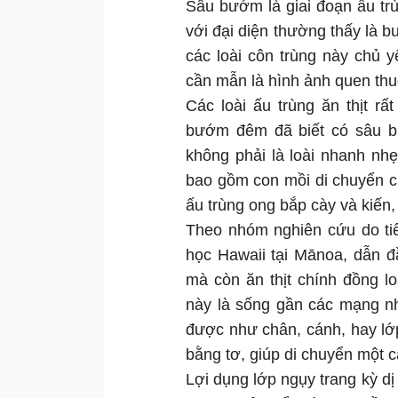
Sâu bướm là giai đoạn ấu tr
với đại diện thường thấy là
các loài côn trùng này chủ
cần mẫn là hình ảnh quen thu
Các loài ấu trùng ăn thịt r
bướm đêm đã biết có sâu b
không phải là loài nhanh nhẹ
bao gồm con mồi di chuyển c
ấu trùng ong bắp cày và kiến,
Theo nhóm nghiên cứu do tiế
học Hawaii tại Mānoa, dẫn đ
mà còn ăn thịt chính đồng l
này là sống gần các mạng nh
được như chân, cánh, hay lớp
bằng tơ, giúp di chuyển một cá
Lợi dụng lớp ngụy trang kỳ dị