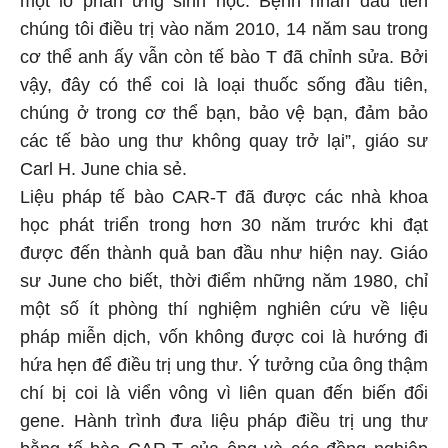
một lò phản ứng sinh học. Bệnh nhân đầu tiên
chúng tôi điều trị vào năm 2010, 14 năm sau trong
cơ thể anh ấy vẫn còn tế bào T đã chỉnh sửa. Bởi
vậy, đây có thể coi là loại thuốc sống đầu tiên,
chúng ở trong cơ thể bạn, bảo vệ bạn, đảm bảo
các tế bào ung thư không quay trở lại”, giáo sư
Carl H. June chia sẻ.
Liệu pháp tế bào CAR-T đã được các nhà khoa
học phát triển trong hơn 30 năm trước khi đạt
được đến thành quả ban đầu như hiện nay. Giáo
sư June cho biết, thời điểm những năm 1980, chỉ
một số ít phòng thí nghiệm nghiên cứu về liệu
pháp miễn dịch, vốn không được coi là hướng đi
hứa hẹn để điều trị ung thư. Ý tưởng của ông thậm
chí bị coi là viển vông vì liên quan đến biến đổi
gene. Hành trình đưa liệu pháp điều trị ung thư