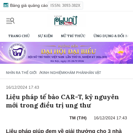
Bảng giá quảng cáo
ISSN: 3093-382X
TRANG CHỦ
SỰ KIỆN
NỮ TRÍ THỨC
ỨNG DỤNG & ĐỔI MỚI
/
NHÌN RA THẾ GIỚI
KINH NGHIỆM
KHÁM PHÁ
NHÂN VẬT
16/12/2024 17:43
Liệu pháp tế bào CAR-T, kỷ nguyên
mới trong điều trị ung thư
TM (T/H)
16/12/2024 17:43
Liệu pháp giúp đem về giải thưởng cho 3 nhà