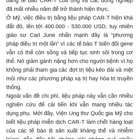
bằng tế bào CAR-T của ông và các đồng nghiệp
đã mất nhiều năm để trở thành hiện thực.
Ở Mỹ, việc điều trị bằng liệu pháp CAR-T hiện khá
đắt đỏ, lên tới 400.000 - 530.000 USD, tuy nhiên
giáo sư Carl June nhấn mạnh đây là “phương
pháp điều trị một lần” vì các tế bào T biến đổi gene
vẫn có thể còn sống và tiếp tục sinh sôi trong cơ
thể. Nó giảm gánh nặng hơn cho người bệnh vì họ
không phải tham gia các đợt trị liệu kéo dài và mệt
mỏi như các phương pháp xạ trị hay hóa trị truyền
thống.
Ngoài vấn đề chi phí, liệu pháp này vẫn cần nhiều
nghiên cứu để cải tiến khi vẫn mang nhiều tác
dụng phụ. Mới đây, Viện Ung thư Quốc gia Mỹ cho
biết liệu pháp miễn dịch CAR-T làm chết hàng loạt
của các tế bào B sản xuất kháng thể và nhiễm