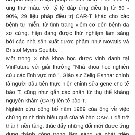
ung thư máu, với tỷ lệ đáp ứng điều trị từ 60 -
90%, 29 liệu pháp điều trị CAR-T khác cho các
bệnh tự miễn, từ tình trạng viêm cơ đến bệnh đa
xơ cứng, hiện đang được thử nghiệm lâm sàng
bởi các nhà sản xuất dược phẩm như Novatis và
Bristol Myers Squibb.
Một trong 3 nhà khoa học được vinh danh tại
VinFuture với giải thưởng “Nhà khoa học nghiên
cứu các lĩnh vực mới”, Giáo sư Zelig Eshhar chính
là người đầu tiên thực hiện chỉnh sửa gene cho tế
bào T, cũng như gắn các phân tử thụ thể kháng
nguyên khảm (CAR) lên tế bào T.
Nghiên cứu công bố năm 1989 của ông về việc
chứng minh tính hiệu quả của tế bào CAR-T đã trở
thành nền tảng, thúc đẩy những đổi mới được ứng
dụng thành công trong lâm sàng và phát triển