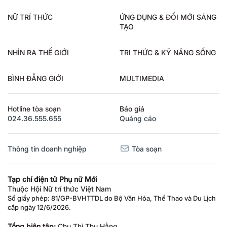
NỮ TRÍ THỨC
ỨNG DỤNG & ĐỔI MỚI SÁNG
TẠO
NHÌN RA THẾ GIỚI
TRI THỨC & KỸ NĂNG SỐNG
BÌNH ĐẲNG GIỚI
MULTIMEDIA
Hotline tòa soạn
Báo giá
024.36.555.655
Quảng cáo
Thông tin doanh nghiệp
Tòa soạn
Tạp chí điện tử Phụ nữ Mới
Thuộc Hội Nữ trí thức Việt Nam
Số giấy phép: 81/GP-BVHTTDL do Bộ Văn Hóa, Thể Thao và Du Lịch
cấp ngày 12/6/2026.
Tổng biên tập:
Chu Thị Thu Hằng