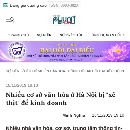
Bảng giá quảng cáo
ISSN: 3093-382X
TRANG CHỦ
SỰ KIỆN
NỮ TRÍ THỨC
ỨNG DỤNG & ĐỔI MỚI
/
SỰ KIỆN
TIÊU ĐIỂM
DIỄN ĐÀN
HOẠT ĐỘNG HỘI
ĐẠI HỘI ĐẠI BIỂU HỘI NỮ 
15/11/2019 19:10
Nhiều cơ sở văn hóa ở Hà Nội bị "xẻ
thịt" để kinh doanh
Minh Nghĩa
15/11/2019 19:10
Nhiều nhà văn hóa, cơ sở, trung tâm thông tin-