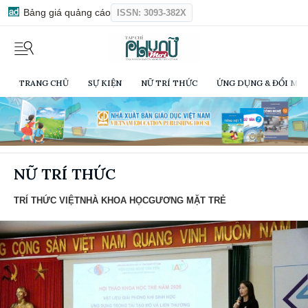
Bảng giá quảng cáo
ISSN: 3093-382X
TRANG CHỦ
SỰ KIỆN
NỮ TRÍ THỨC
ỨNG DỤNG & ĐỔI MỚI
NỮ TRÍ THỨC
TRÍ THỨC VIỆT
NHÀ KHOA HỌC
GƯƠNG MẶT TRẺ