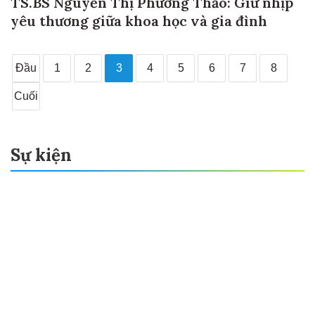
TS.BS Nguyễn Thị Phương Thảo: Giữ nhịp
yêu thương giữa khoa học và gia đình
Đầu
1
2
3
4
5
6
7
8
Cuối
Sự kiện