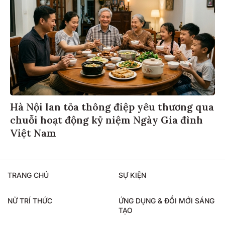
Hà Nội lan tỏa thông điệp yêu thương qua
chuỗi hoạt động kỷ niệm Ngày Gia đình
Việt Nam
TRANG CHỦ
SỰ KIỆN
NỮ TRÍ THỨC
ỨNG DỤNG & ĐỔI MỚI SÁNG
TẠO