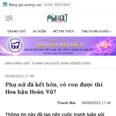
Bảng giá quảng cáo
ISSN: 3093-382X
TRANG CHỦ
SỰ KIỆN
NỮ TRÍ THỨC
ỨNG DỤNG & ĐỔI MỚI
/
BÌNH ĐẲNG GIỚI
CHÍNH SÁCH
GÓC NHÌN GIỚI
ĐỜI SỐNG
06/08/2022 17:46
Phụ nữ đã kết hôn, có con được thi
Hoa hậu Hoàn Vũ?
Thanh Mai
06/08/2022 17:46
Thông tin này đã tạo nên cuộc tranh luận sôi