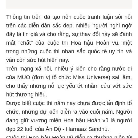
Thông tin trên đã tạo nên cuộc tranh luận sôi nổi
trên các diễn đàn sắc đẹp. Nhiều người nghi ngờ
đây là tin giả và cho rằng, sự thay đổi này sẽ đánh
mất "chất" của cuộc thi Hoa hậu Hoàn vũ, một
trong những cuộc thi nhan sắc quốc tế uy tín và
vẫn còn sức hút hiện nay.
Trên mạng xã hội, nhiều ý kiến cho rằng nước đi
của MUO (đơn vị tổ chức Miss Universe) sai lầm,
cho thấy những nỗ lực yếu ớt nhằm cứu vớt sức
hút thương hiệu.
Được biết cuộc thi năm nay chưa được ấn định tổ
chức, nhưng dự kiến diễn ra vào cuối năm. Người
đang giữ vương miện Hoa hậu Hoàn vũ là người
đẹp 22 tuổi của Ấn Độ - Harnaaz Sandhu.
Cuộc thi Hoa hậu Hoàn vũ diễn ra thường niên từ