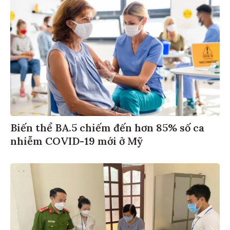
Biến thể BA.5 chiếm đến hơn 85% số ca
nhiễm COVID-19 mới ở Mỹ