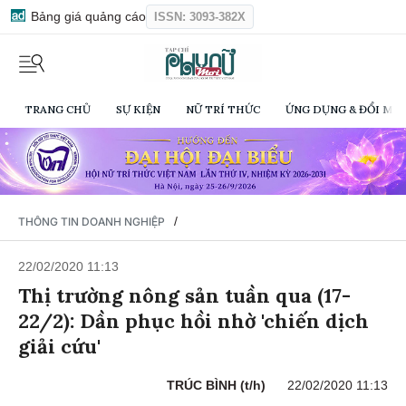
Bảng giá quảng cáo
ISSN: 3093-382X
TRANG CHỦ
SỰ KIỆN
NỮ TRÍ THỨC
ỨNG DỤNG & ĐỔI MỚI
/
THÔNG TIN DOANH NGHIỆP
22/02/2020 11:13
Thị trường nông sản tuần qua (17-
22/2): Dần phục hồi nhờ 'chiến dịch
giải cứu'
TRÚC BÌNH (t/h)
22/02/2020 11:13