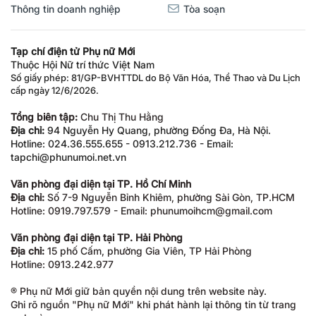
Thông tin doanh nghiệp
Tòa soạn
Tạp chí điện tử Phụ nữ Mới
Thuộc Hội Nữ trí thức Việt Nam
Số giấy phép: 81/GP-BVHTTDL do Bộ Văn Hóa, Thể Thao và Du Lịch
cấp ngày 12/6/2026.
Tổng biên tập:
Chu Thị Thu Hằng
Địa chỉ:
94 Nguyễn Hy Quang, phường Đống Đa, Hà Nội.
Hotline: 024.36.555.655 - 0913.212.736 - Email:
tapchi@phunumoi.net.vn
Văn phòng đại diện tại TP. Hồ Chí Minh
Địa chỉ:
Số 7-9 Nguyễn Bỉnh Khiêm, phường Sài Gòn, TP.HCM
Hotline: 0919.797.579 - Email: phunumoihcm@gmail.com
Văn phòng đại diện tại TP. Hải Phòng
Địa chỉ:
15 phố Cấm, phường Gia Viên, TP Hải Phòng
Hotline: 0913.242.977
® Phụ nữ Mới giữ bản quyền nội dung trên website này.
Ghi rõ nguồn "Phụ nữ Mới" khi phát hành lại thông tin từ trang
web này.