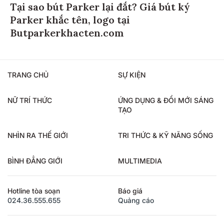
Tại sao bút Parker lại đắt? Giá bút ký
Parker khắc tên, logo tại
Butparkerkhacten.com
TRANG CHỦ
SỰ KIỆN
NỮ TRÍ THỨC
ỨNG DỤNG & ĐỔI MỚI SÁNG
TẠO
NHÌN RA THẾ GIỚI
TRI THỨC & KỸ NĂNG SỐNG
BÌNH ĐẲNG GIỚI
MULTIMEDIA
Hotline tòa soạn
Báo giá
024.36.555.655
Quảng cáo