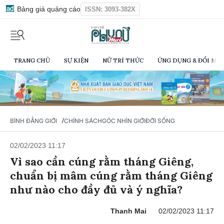
Bảng giá quảng cáo
ISSN: 3093-382X
TRANG CHỦ
SỰ KIỆN
NỮ TRÍ THỨC
ỨNG DỤNG & ĐỔI MỚI
/
BÌNH ĐẲNG GIỚI
CHÍNH SÁCH
GÓC NHÌN GIỚI
ĐỜI SỐNG
02/02/2023 11:17
Vì sao cần cúng rằm tháng Giêng,
chuẩn bị mâm cúng rằm tháng Giêng
như nào cho đầy đủ và ý nghĩa?
Thanh Mai
02/02/2023 11:17