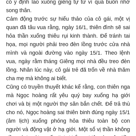
có ý định lao xuống giếng tự tử vì quá buồn nhớ
song thân.
Cảm động trước sự hiếu thảo của cô gái, một vị
quan đã tâu vua rằng, ngày 16/1, thiên đình sẽ sai
hỏa thần xuống thiêu rụi kinh thành. Để tránh tai
họa, mọi người phải treo đèn lồng trước cửa nhà
mình và ngoài đường vào ngày 15/1. Theo lệnh
vua, ngày rằm tháng Giêng mọi nhà đều treo đèn
lồng. Nhân lúc này, cô gái trẻ đã trốn về nhà thăm
cha mẹ mà không ai biết.
Cũng có truyền thuyết khác kể rằng, con thiên nga
mà Ngọc hoàng rất yêu quý bay xuống hạ giới
chơi và bị một người thợ săn bắn chết. Để trả thù
cho nó, Ngọc hoàng sai thiên binh đúng ngày 15/1
(âm lịch) xuống phóng hỏa thiêu toàn bộ con
người và động vật ở hạ giới. Một số vị thần không