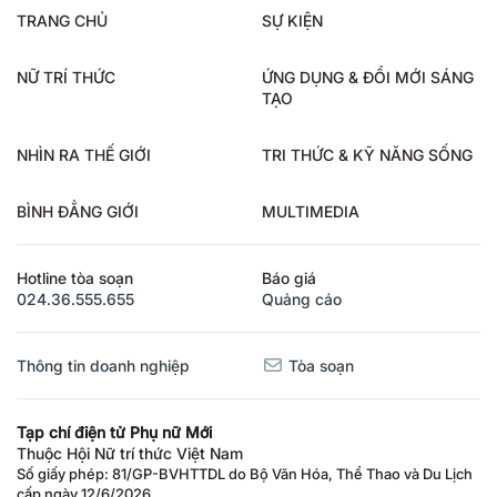
TRANG CHỦ
SỰ KIỆN
NỮ TRÍ THỨC
ỨNG DỤNG & ĐỔI MỚI SÁNG
TẠO
NHÌN RA THẾ GIỚI
TRI THỨC & KỸ NĂNG SỐNG
BÌNH ĐẲNG GIỚI
MULTIMEDIA
Hotline tòa soạn
Báo giá
024.36.555.655
Quảng cáo
Thông tin doanh nghiệp
Tòa soạn
Tạp chí điện tử Phụ nữ Mới
Thuộc Hội Nữ trí thức Việt Nam
Số giấy phép: 81/GP-BVHTTDL do Bộ Văn Hóa, Thể Thao và Du Lịch