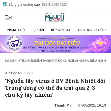
Bảng giá quảng cáo
ISSN: 3093-382X
TRANG CHỦ
SỰ KIỆN
NỮ TRÍ THỨC
ỨNG DỤNG & ĐỔI MỚI
/
SỰ KIỆN
TIÊU ĐIỂM
DIỄN ĐÀN
HOẠT ĐỘNG HỘI
ĐẠI HỘI ĐẠI BIỂU HỘI NỮ 
07/05/2021 16:13
"Nguồn lây virus ở BV Bệnh Nhiệt đới
Trung ương có thể đã trải qua 2-3
chu kỳ lây nhiễm"
Thanh Mai
07/05/2021 16:13