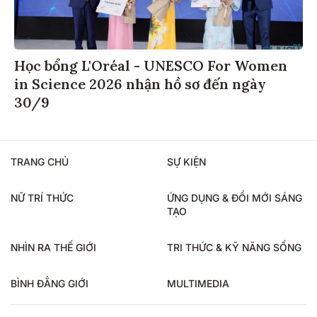
Học bổng L'Oréal - UNESCO For Women
in Science 2026 nhận hồ sơ đến ngày
30/9
TRANG CHỦ
SỰ KIỆN
NỮ TRÍ THỨC
ỨNG DỤNG & ĐỔI MỚI SÁNG
TẠO
NHÌN RA THẾ GIỚI
TRI THỨC & KỸ NĂNG SỐNG
BÌNH ĐẲNG GIỚI
MULTIMEDIA