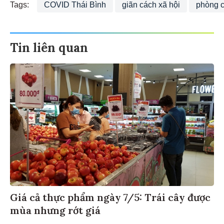
Tags:
COVID Thái Bình
giãn cách xã hội
phòng c
Tin liên quan
Giá cả thực phẩm ngày 7/5: Trái cây được
mùa nhưng rớt giá