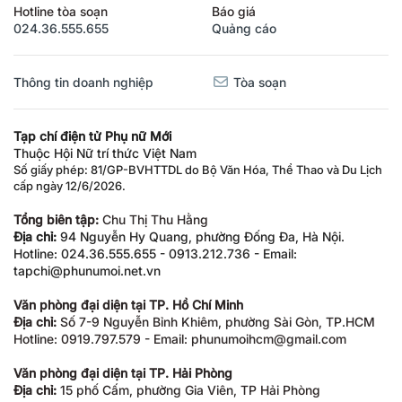
Hotline tòa soạn
Báo giá
024.36.555.655
Quảng cáo
Thông tin doanh nghiệp
Tòa soạn
Tạp chí điện tử Phụ nữ Mới
Thuộc Hội Nữ trí thức Việt Nam
Số giấy phép: 81/GP-BVHTTDL do Bộ Văn Hóa, Thể Thao và Du Lịch
cấp ngày 12/6/2026.
Tổng biên tập:
Chu Thị Thu Hằng
Địa chỉ:
94 Nguyễn Hy Quang, phường Đống Đa, Hà Nội.
Hotline: 024.36.555.655 - 0913.212.736 - Email:
tapchi@phunumoi.net.vn
Văn phòng đại diện tại TP. Hồ Chí Minh
Địa chỉ:
Số 7-9 Nguyễn Bỉnh Khiêm, phường Sài Gòn, TP.HCM
Hotline: 0919.797.579 - Email: phunumoihcm@gmail.com
Văn phòng đại diện tại TP. Hải Phòng
Địa chỉ:
15 phố Cấm, phường Gia Viên, TP Hải Phòng