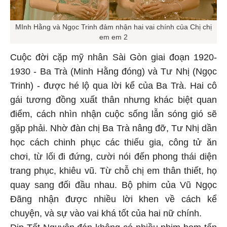
MInh Hằng và Ngọc Trinh đảm nhận hai vai chính của Chị chị
em em 2
Cuộc đời cặp mỹ nhân Sài Gòn giai đoạn 1920-
1930 - Ba Trà (Minh Hằng đóng) và Tư Nhị (Ngọc
Trinh) - được hé lộ qua lời kể của Ba Trà. Hai cô
gái tương đồng xuất thân nhưng khác biệt quan
điểm, cách nhìn nhận cuộc sống lẫn sóng gió sẽ
gặp phải. Nhờ đàn chị Ba Trà nâng đỡ, Tư Nhị dần
học cách chinh phục các thiếu gia, công tử ăn
chơi, từ lối đi đứng, cười nói đến phong thái diện
trang phục, khiêu vũ. Từ chỗ chị em thân thiết, họ
quay sang đối đầu nhau. Bộ phim của Vũ Ngọc
Đãng nhận được nhiều lời khen về cách kể
chuyện, và sự vào vai khá tốt của hai nữ chính.