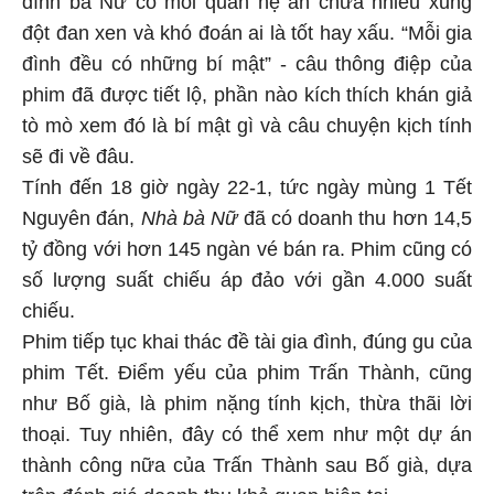
đình bà Nữ có mối quan hệ ẩn chứa nhiều xung
đột đan xen và khó đoán ai là tốt hay xấu. “Mỗi gia
đình đều có những bí mật” - câu thông điệp của
phim đã được tiết lộ, phần nào kích thích khán giả
tò mò xem đó là bí mật gì và câu chuyện kịch tính
sẽ đi về đâu.
Tính đến 18 giờ ngày 22-1, tức ngày mùng 1 Tết
Nguyên đán,
Nhà bà Nữ
đã có doanh thu hơn 14,5
tỷ đồng với hơn 145 ngàn vé bán ra. Phim cũng có
số lượng suất chiếu áp đảo với gần 4.000 suất
chiếu.
Phim tiếp tục khai thác đề tài gia đình, đúng gu của
phim Tết. Điểm yếu của phim Trấn Thành, cũng
như Bố già, là phim nặng tính kịch, thừa thãi lời
thoại. Tuy nhiên, đây có thể xem như một dự án
thành công nữa của Trấn Thành sau Bố già, dựa