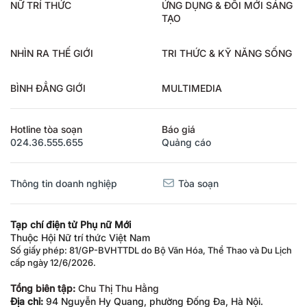
NỮ TRÍ THỨC
ỨNG DỤNG & ĐỔI MỚI SÁNG
TẠO
NHÌN RA THẾ GIỚI
TRI THỨC & KỸ NĂNG SỐNG
BÌNH ĐẲNG GIỚI
MULTIMEDIA
Hotline tòa soạn
Báo giá
024.36.555.655
Quảng cáo
Thông tin doanh nghiệp
Tòa soạn
Tạp chí điện tử Phụ nữ Mới
Thuộc Hội Nữ trí thức Việt Nam
Số giấy phép: 81/GP-BVHTTDL do Bộ Văn Hóa, Thể Thao và Du Lịch
cấp ngày 12/6/2026.
Tổng biên tập:
Chu Thị Thu Hằng
Địa chỉ:
94 Nguyễn Hy Quang, phường Đống Đa, Hà Nội.