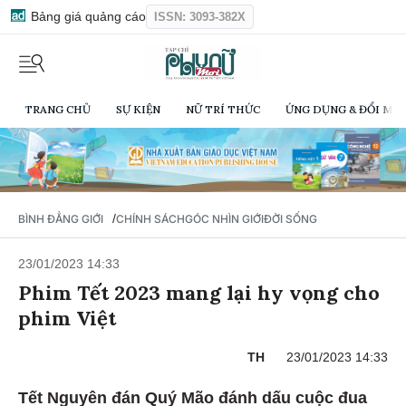
Bảng giá quảng cáo
ISSN: 3093-382X
TRANG CHỦ
SỰ KIỆN
NỮ TRÍ THỨC
ỨNG DỤNG & ĐỔI MỚI
/
BÌNH ĐẲNG GIỚI
CHÍNH SÁCH
GÓC NHÌN GIỚI
ĐỜI SỐNG
23/01/2023 14:33
Phim Tết 2023 mang lại hy vọng cho
phim Việt
TH
23/01/2023 14:33
Tết Nguyên đán Quý Mão đánh dấu cuộc đua