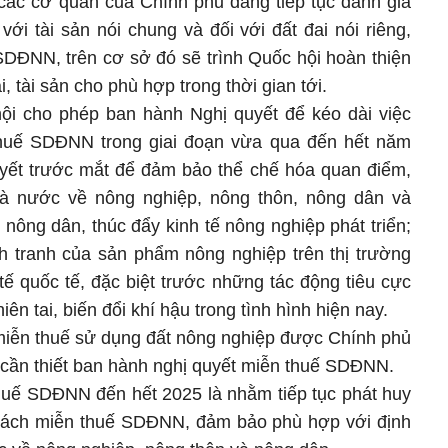
 các cơ quan của Chính phủ đang tiếp tục đánh giá
với tài sản nói chung và đối với đất đai nói riêng,
SDĐNN, trên cơ sở đó sẽ trình Quốc hội hoàn thiện
i, tài sản cho phù hợp trong thời gian tới.
i cho phép ban hành Nghị quyết để kéo dài việc
thuế SDĐNN trong giai đoạn vừa qua đến hết năm
yết trước mắt để đảm bảo thể chế hóa quan điểm,
à nước về nông nghiệp, nông thôn, nông dân và
nông dân, thúc đẩy kinh tế nông nghiệp phát triển;
h tranh của sản phẩm nông nghiệp trên thị trường
tế quốc tế, đặc biệt trước những tác động tiêu cực
ên tai, biến đổi khí hậu trong tình hình hiện nay.
 miễn thuế sử dụng đất nông nghiệp được Chính phủ
 cần thiết ban hành nghị quyết miễn thuế SDĐNN.
thuế SDĐNN đến hết 2025 là nhằm tiếp tục phát huy
 sách miễn thuế SDĐNN, đảm bảo phù hợp với định