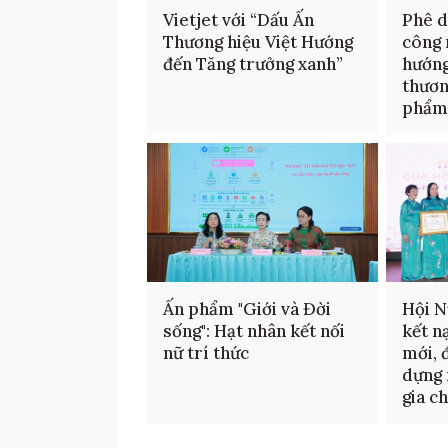
Vietjet với “Dấu Ấn
Phê d
Thương hiệu Việt Hướng
công 
đến Tăng trưởng xanh”
hướng
thươn
phẩ
Ấn phẩm "Giới và Đời
Hội N
sống": Hạt nhân kết nối
kết n
nữ trí thức
mới, 
dựng 
gia c