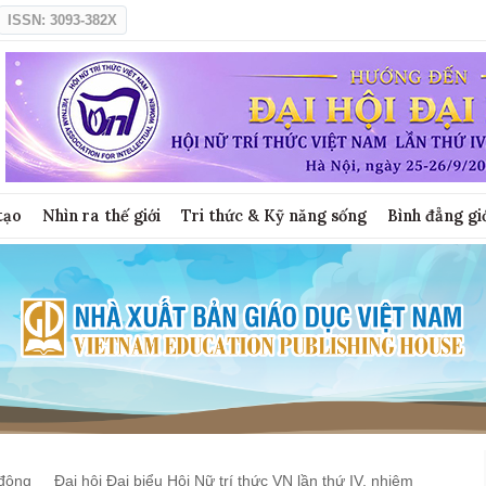
ISSN: 3093-382X
tạo
Nhìn ra thế giới
Tri thức & Kỹ năng sống
Bình đẳng gi
động
Đại hội Đại biểu Hội Nữ trí thức VN lần thứ IV, nhiệm