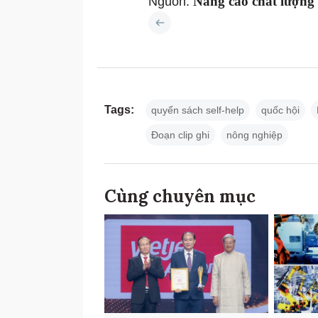
Nâng cao chất lượng
Nguồn:
Tags:
quyển sách self-help
quốc hội
Đoạn clip ghi
nông nghiệp
Cùng chuyên mục