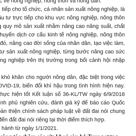
 về nông nghiệp, nông thôn và nông dân.
tiếp cho tổ chức, cá nhân sản xuất nông nghiệp, là
ầu tư trực tiếp cho khu vực nông nghiệp, nông thôn
g quy mô sản xuất nhằm nâng cao năng suất, chất
uyển dịch cơ cấu kinh tế nông nghiệp, nông thôn
đó, nâng cao đời sống của nhân dân, tạo việc làm,
tư sản xuất nông nghiệp, từng bước nâng cao sức
g nghiệp trên thị trường trong bối cảnh hội nhập
 khó khăn cho người nông dân, đặc biệt trong việc
ID-19, biến đổi khí hậu trong tình hình hiện nay.
 thực hiện tốt Kết luận số 36-KL/TW ngày 6/9/2018
hính phủ nghiên cứu, đánh giá kỹ để báo cáo Quốc
àn thiện chính sách pháp luật về đất đai nói chung
ến đất đai nói riêng tại thời điểm thích hợp.
i hành từ ngày 1/1/2021.