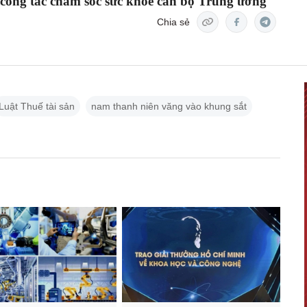
 công tác chăm sóc sức khoẻ cán bộ Trung ương
Chia sẻ
Luật Thuế tài sản
nam thanh niên văng vào khung sắt