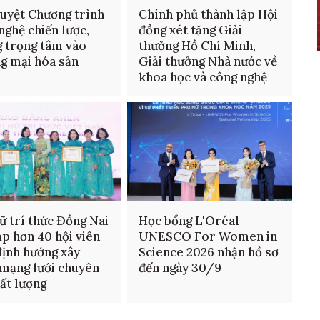
uyệt Chương trình
Chính phủ thành lập Hội
nghệ chiến lược,
đồng xét tặng Giải
 trọng tâm vào
thưởng Hồ Chí Minh,
g mại hóa sản
Giải thưởng Nhà nước về
m
khoa học và công nghệ
ữ trí thức Đồng Nai
Học bổng L'Oréal -
ạp hơn 40 hội viên
UNESCO For Women in
định hướng xây
Science 2026 nhận hồ sơ
mạng lưới chuyên
đến ngày 30/9
hất lượng