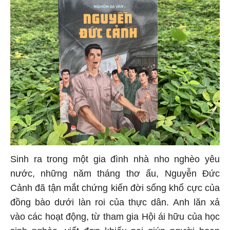
Sinh ra trong một gia đình nhà nho nghèo yêu
nước, những năm tháng thơ ấu, Nguyễn Đức
Cảnh đã tận mắt chứng kiến đời sống khổ cực của
đồng bào dưới làn roi của thực dân. Anh lăn xả
vào các hoạt động, từ tham gia Hội ái hữu của học
sinh nghèo, viết đơn khiếu nại giúp người hoạn