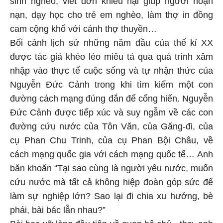
nạn, dạy học cho trẻ em nghèo, làm thợ in đồng
cam cộng khổ với cánh thợ thuyền…
Bối cảnh lịch sử những năm đầu của thế kỉ XX
được tác giả khéo léo miêu tả qua quá trình xâm
nhập vào thực tế cuộc sống và tự nhận thức của
Nguyễn Đức Cảnh trong khi tìm kiếm một con
đường cách mạng đúng đắn để cống hiến. Nguyễn
Đức Cảnh được tiếp xúc và suy ngẫm về các con
đường cứu nước của Tôn Văn, của Găng-đi, của
cụ Phan Chu Trinh, của cụ Phan Bội Châu, về
cách mạng quốc gia với cách mạng quốc tế… Anh
băn khoăn “Tại sao cùng là người yêu nước, muốn
cứu nước mà tất cả không hiệp đoàn góp sức để
làm sự nghiệp lớn? Sao lại đi chia xu hướng, bè
phái, bài bác lẫn nhau?”
Bài học vỡ lòng đầu tiên về quan hệ chủ - thợ, anh