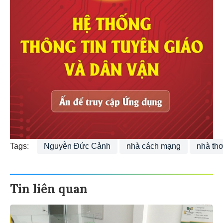
Tags:
Nguyễn Đức Cảnh
nhà cách mạng
nhà th
Tin liên quan