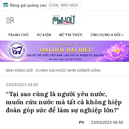
Bảng giá quảng cáo
ISSN: 3093-382X
TRANG CHỦ
SỰ KIỆN
NỮ TRÍ THỨC
ỨNG DỤNG & ĐỔI MỚI
/
BÌNH ĐẲNG GIỚI
CHÍNH SÁCH
GÓC NHÌN GIỚI
ĐỜI SỐNG
23/03/2023 09:50
“Tại sao cùng là người yêu nước,
muốn cứu nước mà tất cả không hiệp
đoàn góp sức để làm sự nghiệp lớn?"
PV
23/03/2023 09:50