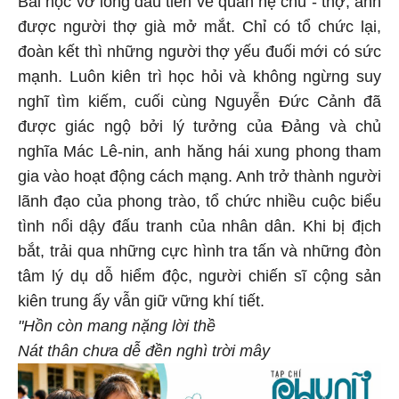
được người thợ già mở mắt. Chỉ có tổ chức lại,
đoàn kết thì những người thợ yếu đuối mới có sức
mạnh. Luôn kiên trì học hỏi và không ngừng suy
nghĩ tìm kiếm, cuối cùng Nguyễn Đức Cảnh đã
được giác ngộ bởi lý tưởng của Đảng và chủ
nghĩa Mác Lê-nin, anh hăng hái xung phong tham
gia vào hoạt động cách mạng. Anh trở thành người
lãnh đạo của phong trào, tổ chức nhiều cuộc biểu
tình nổi dậy đấu tranh của nhân dân. Khi bị địch
bắt, trải qua những cực hình tra tấn và những đòn
tâm lý dụ dỗ hiểm độc, người chiến sĩ cộng sản
kiên trung ấy vẫn giữ vững khí tiết.
"Hồn còn mang nặng lời thề
Nát thân chưa dễ đền nghì trời mây