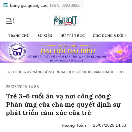
Bảng giá quảng cáo
ISSN: 3093-382X
TRANG CHỦ
SỰ KIỆN
NỮ TRÍ THỨC
ỨNG DỤNG & ĐỔI MỚI
/
TRI THỨC & KỸ NĂNG SỐNG
GIÁO DỤC
SỨC KHỎE
VĂN HÓA
DU LỊCH- Ẩ
25/07/2025 14:53
Trẻ 3–6 tuổi ăn vạ nơi công cộng:
Phản ứng của cha mẹ quyết định sự
phát triển cảm xúc của trẻ
Hoàng Toàn
25/07/2025 14:53