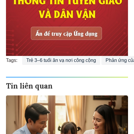
Tags:
Trẻ 3–6 tuổi ăn vạ nơi công cộng
Phản ứng củ
Tin liên quan