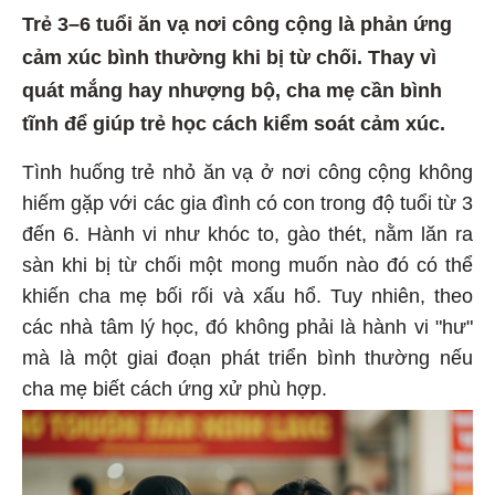
Trẻ 3–6 tuổi ăn vạ nơi công cộng là phản ứng
cảm xúc bình thường khi bị từ chối. Thay vì
quát mắng hay nhượng bộ, cha mẹ cần bình
tĩnh để giúp trẻ học cách kiểm soát cảm xúc.
Tình huống trẻ nhỏ ăn vạ ở nơi công cộng không
hiếm gặp với các gia đình có con trong độ tuổi từ 3
đến 6. Hành vi như khóc to, gào thét, nằm lăn ra
sàn khi bị từ chối một mong muốn nào đó có thể
khiến cha mẹ bối rối và xấu hổ. Tuy nhiên, theo
các nhà tâm lý học, đó không phải là hành vi "hư"
mà là một giai đoạn phát triển bình thường nếu
cha mẹ biết cách ứng xử phù hợp.