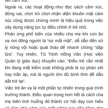
Ngoài ra, các hoạt động như đọc sách cảm xúc,
đóng vai, chơi trò chơi nhận diện khuôn mặt cảm
xúc cũng được chứng minh là hiệu quả trong việc
xây dựng năng lực tự điều chỉnh ở trẻ nhỏ.
Phản ứng phổ biến của nhiều cha mẹ khi con ăn
vạ nơi đông người là “sợ mất mặt”, dễ dẫn đến xử
lý nóng vội hoặc quát tháo để nhanh chóng “dập
lửa”. Tuy nhiên, TS Trịnh Hồng Vân (Học viện
Quản lý giáo dục) khuyến cáo: “Điều trẻ cần nhất
khi đang mất kiểm soát không phải là sự phán xét
hay trấn áp, mà là người lớn đủ bình tĩnh để dẫn
dắt trở lại”.
Việc trẻ ăn vạ là một phần tự nhiên trong quá trình
trưởng thành. Điều quan trọng hơn hết là cách cha
mẹ biến tình huống đó thành cơ hội dạy con hiểu
và làm chủ cảm xúc một năng lực nền tảng cho