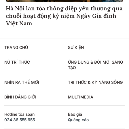
Hà Nội lan tỏa thông điệp yêu thương qua
chuỗi hoạt động kỷ niệm Ngày Gia đình
Việt Nam
TRANG CHỦ
SỰ KIỆN
NỮ TRÍ THỨC
ỨNG DỤNG & ĐỔI MỚI SÁNG
TẠO
NHÌN RA THẾ GIỚI
TRI THỨC & KỸ NĂNG SỐNG
BÌNH ĐẲNG GIỚI
MULTIMEDIA
Hotline tòa soạn
Báo giá
024.36.555.655
Quảng cáo