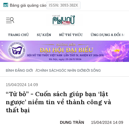
Bảng giá quảng cáo
ISSN: 3093-382X
TRANG CHỦ
SỰ KIỆN
NỮ TRÍ THỨC
ỨNG DỤNG & ĐỔI MỚI
/
BÌNH ĐẲNG GIỚI
CHÍNH SÁCH
GÓC NHÌN GIỚI
ĐỜI SỐNG
15/04/2024 14:09
“Từ bỏ” - Cuốn sách giúp bạn ‘lật
ngược’ niềm tin về thành công và
thất bại
DUNG TRẦN
15/04/2024 14:09