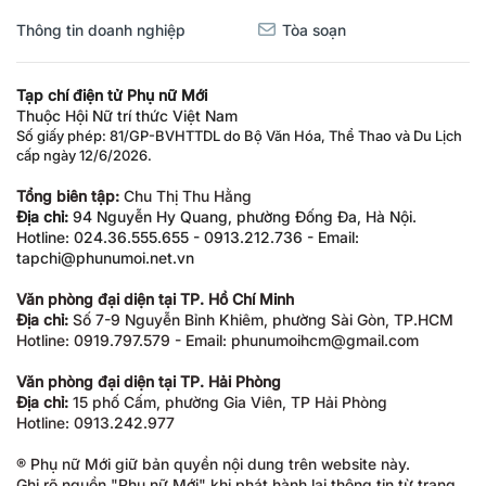
Thông tin doanh nghiệp
Tòa soạn
Tạp chí điện tử Phụ nữ Mới
Thuộc Hội Nữ trí thức Việt Nam
Số giấy phép: 81/GP-BVHTTDL do Bộ Văn Hóa, Thể Thao và Du Lịch
cấp ngày 12/6/2026.
Tổng biên tập:
Chu Thị Thu Hằng
Địa chỉ:
94 Nguyễn Hy Quang, phường Đống Đa, Hà Nội.
Hotline: 024.36.555.655 - 0913.212.736 - Email:
tapchi@phunumoi.net.vn
Văn phòng đại diện tại TP. Hồ Chí Minh
Địa chỉ:
Số 7-9 Nguyễn Bỉnh Khiêm, phường Sài Gòn, TP.HCM
Hotline: 0919.797.579 - Email: phunumoihcm@gmail.com
Văn phòng đại diện tại TP. Hải Phòng
Địa chỉ:
15 phố Cấm, phường Gia Viên, TP Hải Phòng
Hotline: 0913.242.977
® Phụ nữ Mới giữ bản quyền nội dung trên website này.
Ghi rõ nguồn "Phụ nữ Mới" khi phát hành lại thông tin từ trang