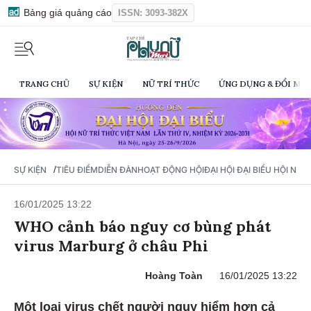
Bảng giá quảng cáo
ISSN: 3093-382X
TRANG CHỦ
SỰ KIỆN
NỮ TRÍ THỨC
ỨNG DỤNG & ĐỔI MỚI
/
SỰ KIỆN
TIÊU ĐIỂM
DIỄN ĐÀN
HOẠT ĐỘNG HỘI
ĐẠI HỘI ĐẠI BIỂU HỘI NỮ 
16/01/2025 13:22
WHO cảnh báo nguy cơ bùng phát
virus Marburg ở châu Phi
Hoàng Toàn
16/01/2025 13:22
Một loại virus chết người nguy hiểm hơn cả