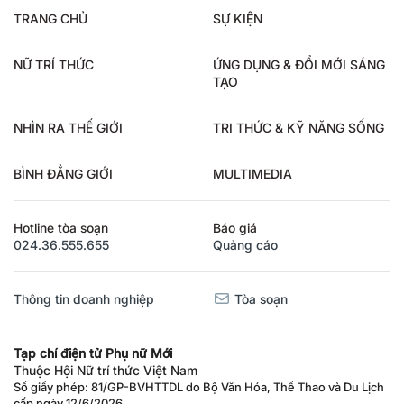
TRANG CHỦ
SỰ KIỆN
NỮ TRÍ THỨC
ỨNG DỤNG & ĐỔI MỚI SÁNG
TẠO
NHÌN RA THẾ GIỚI
TRI THỨC & KỸ NĂNG SỐNG
BÌNH ĐẲNG GIỚI
MULTIMEDIA
Hotline tòa soạn
Báo giá
024.36.555.655
Quảng cáo
Thông tin doanh nghiệp
Tòa soạn
Tạp chí điện tử Phụ nữ Mới
Thuộc Hội Nữ trí thức Việt Nam
Số giấy phép: 81/GP-BVHTTDL do Bộ Văn Hóa, Thể Thao và Du Lịch
cấp ngày 12/6/2026.