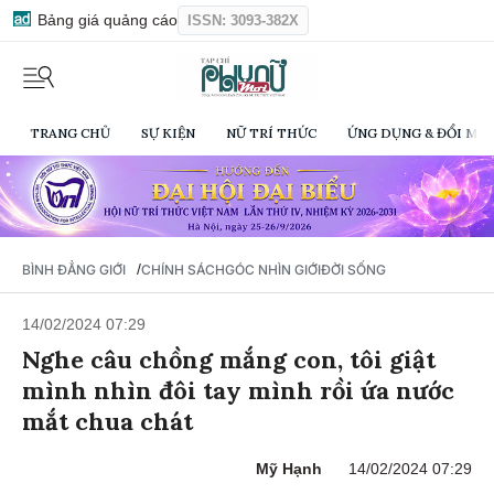
Bảng giá quảng cáo
ISSN: 3093-382X
TRANG CHỦ
SỰ KIỆN
NỮ TRÍ THỨC
ỨNG DỤNG & ĐỔI MỚI
/
BÌNH ĐẲNG GIỚI
CHÍNH SÁCH
GÓC NHÌN GIỚI
ĐỜI SỐNG
14/02/2024 07:29
Nghe câu chồng mắng con, tôi giật
mình nhìn đôi tay mình rồi ứa nước
mắt chua chát
Mỹ Hạnh
14/02/2024 07:29