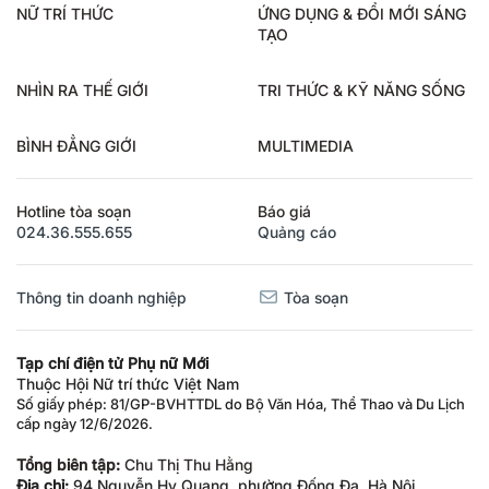
NỮ TRÍ THỨC
ỨNG DỤNG & ĐỔI MỚI SÁNG
TẠO
NHÌN RA THẾ GIỚI
TRI THỨC & KỸ NĂNG SỐNG
BÌNH ĐẲNG GIỚI
MULTIMEDIA
Hotline tòa soạn
Báo giá
024.36.555.655
Quảng cáo
Thông tin doanh nghiệp
Tòa soạn
Tạp chí điện tử Phụ nữ Mới
Thuộc Hội Nữ trí thức Việt Nam
Số giấy phép: 81/GP-BVHTTDL do Bộ Văn Hóa, Thể Thao và Du Lịch
cấp ngày 12/6/2026.
Tổng biên tập:
Chu Thị Thu Hằng
Địa chỉ:
94 Nguyễn Hy Quang, phường Đống Đa, Hà Nội.