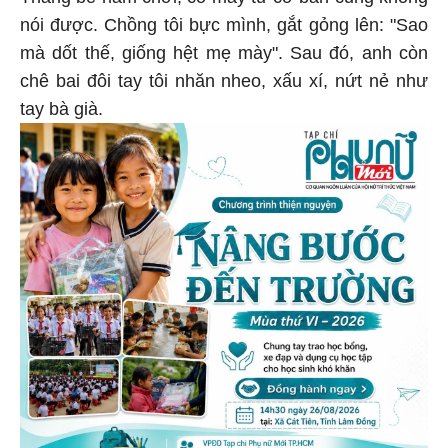
nói được. Chồng tôi bực mình, gắt gỏng lên: "Sao
mà dốt thế, giống hệt mẹ mày". Sau đó, anh còn
chê bai đôi tay tôi nhăn nheo, xấu xí, nứt nẻ như
tay bà già.