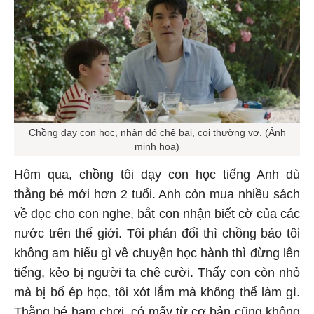
Chồng dạy con học, nhân đó chê bai, coi thường vợ. (Ảnh
minh họa)
Hôm qua, chồng tôi dạy con học tiếng Anh dù
thằng bé mới hơn 2 tuổi. Anh còn mua nhiều sách
về đọc cho con nghe, bắt con nhận biết cờ của các
nước trên thế giới. Tôi phản đối thì chồng bảo tôi
không am hiểu gì về chuyện học hành thì đừng lên
tiếng, kẻo bị người ta chê cười. Thấy con còn nhỏ
mà bị bố ép học, tôi xót lắm mà không thể làm gì.
Thằng bé ham chơi, có mấy từ cơ bản cũng không