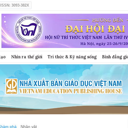
ISSN: 3093-382X
tạo
Nhìn ra thế giới
Tri thức & Kỹ năng sống
Bình đẳng gi
Khám phá
Nhân vật