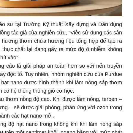
iáo sư tại Trường Kỹ thuật Xây dựng và Dân dụng
đồng tác giả của nghiên cứu, “Việc sử dụng các sản
ng hương thơm chứa hương liệu tổng hợp để tạo ra
à thực chất lại đang gây ra mức độ ô nhiễm không
hít vào”.
 cáo là giải pháp an toàn hơn so với nến truyền
hay độc tố. Tuy nhiên, nhóm nghiên cứu của Purdue
 hạt nano được hình thành khi làm nóng sáp thơm
m có hệ thống thông gió cơ học.
u thơm nồng độ cao. Khi được làm nóng, terpen –
ơng – sẽ được giải phóng, phản ứng với ozon trong
thành các hạt nano mới.
ng độ hạt nano trong không khí khi làm nóng sáp
ạt trên một centimet khối, ngang bằng với mức phát