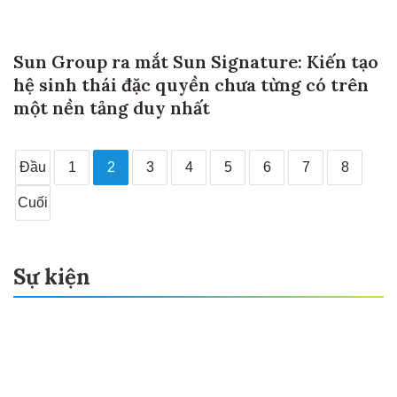
Sun Group ra mắt Sun Signature: Kiến tạo
hệ sinh thái đặc quyền chưa từng có trên
một nền tảng duy nhất
Đầu
1
2
3
4
5
6
7
8
Cuối
Sự kiện