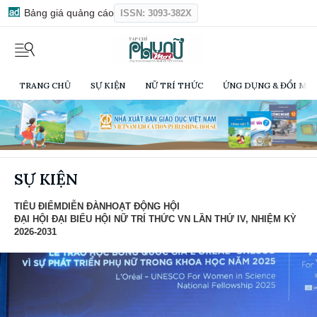
Bảng giá quảng cáo
ISSN: 3093-382X
TRANG CHỦ
SỰ KIỆN
NỮ TRÍ THỨC
ỨNG DỤNG & ĐỔI MỚI
SỰ KIỆN
TIÊU ĐIỂM
DIỄN ĐÀN
HOẠT ĐỘNG HỘI
ĐẠI HỘI ĐẠI BIỂU HỘI NỮ TRÍ THỨC VN LẦN THỨ IV, NHIỆM KỲ
2026-2031