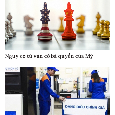
Nguy cơ từ ván cờ bá quyền của Mỹ