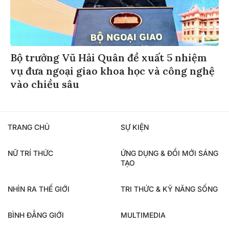
Bộ trưởng Vũ Hải Quân đề xuất 5 nhiệm
vụ đưa ngoại giao khoa học và công nghệ
vào chiều sâu
TRANG CHỦ
SỰ KIỆN
NỮ TRÍ THỨC
ỨNG DỤNG & ĐỔI MỚI SÁNG
TẠO
NHÌN RA THẾ GIỚI
TRI THỨC & KỸ NĂNG SỐNG
BÌNH ĐẲNG GIỚI
MULTIMEDIA