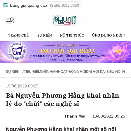
Bảng giá quảng cáo
ISSN: 3093-382X
TRANG CHỦ
SỰ KIỆN
NỮ TRÍ THỨC
ỨNG DỤNG & ĐỔI MỚI
/
SỰ KIỆN
TIÊU ĐIỂM
DIỄN ĐÀN
HOẠT ĐỘNG HỘI
ĐẠI HỘI ĐẠI BIỂU HỘI NỮ 
19/08/2022 09:25
Bà Nguyễn Phương Hằng khai nhận
lý do "chửi" các nghệ sĩ
Thanh Mai
19/08/2022 09:25
Nguyễn Phương Hằng khai nhận một số nội