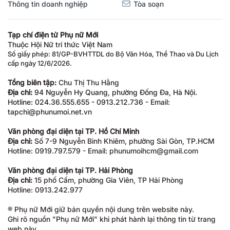
Thông tin doanh nghiệp
Tòa soạn
Tạp chí điện tử Phụ nữ Mới
Thuộc Hội Nữ trí thức Việt Nam
Số giấy phép: 81/GP-BVHTTDL do Bộ Văn Hóa, Thể Thao và Du Lịch
cấp ngày 12/6/2026.
Tổng biên tập:
Chu Thị Thu Hằng
Địa chỉ:
94 Nguyễn Hy Quang, phường Đống Đa, Hà Nội.
Hotline: 024.36.555.655 - 0913.212.736 - Email:
tapchi@phunumoi.net.vn
Văn phòng đại diện tại TP. Hồ Chí Minh
Địa chỉ:
Số 7-9 Nguyễn Bỉnh Khiêm, phường Sài Gòn, TP.HCM
Hotline: 0919.797.579 - Email: phunumoihcm@gmail.com
Văn phòng đại diện tại TP. Hải Phòng
Địa chỉ:
15 phố Cấm, phường Gia Viên, TP Hải Phòng
Hotline: 0913.242.977
® Phụ nữ Mới giữ bản quyền nội dung trên website này.
Ghi rõ nguồn "Phụ nữ Mới" khi phát hành lại thông tin từ trang
web này.