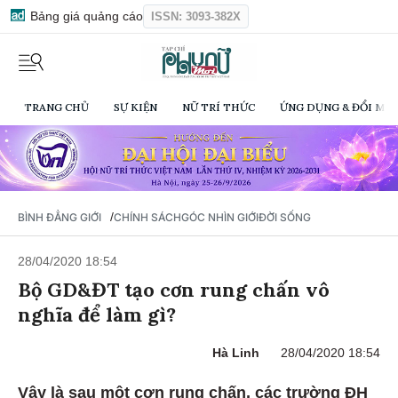
Bảng giá quảng cáo
ISSN: 3093-382X
TRANG CHỦ
SỰ KIỆN
NỮ TRÍ THỨC
ỨNG DỤNG & ĐỔI MỚI
/
BÌNH ĐẲNG GIỚI
CHÍNH SÁCH
GÓC NHÌN GIỚI
ĐỜI SỐNG
28/04/2020 18:54
Bộ GD&ĐT tạo cơn rung chấn vô
nghĩa để làm gì?
Hà Linh
28/04/2020 18:54
Vậy là sau một cơn rung chấn, các trường ĐH