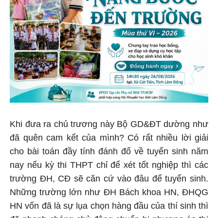
Khi đưa ra chủ trương này Bộ GD&ĐT dường như
đã quên cam kết của mình? Có rất nhiều lời giải
cho bài toán đầy tính đánh đố về tuyển sinh năm
nay nếu kỳ thi THPT chỉ để xét tốt nghiệp thì các
trường ĐH, CĐ sẽ căn cứ vào đâu để tuyển sinh.
Những trường lớn như ĐH Bách khoa HN, ĐHQG
HN vốn đã là sự lụa chọn hàng đầu của thí sinh thì
đã nhanh chóng chủ động chuẩn bị phương án thi