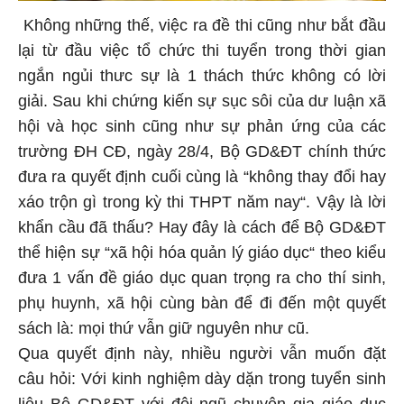
Không những thế, việc ra đề thi cũng như bắt đầu
lại từ đầu việc tổ chức thi tuyển trong thời gian
ngắn ngủi thưc sự là 1 thách thức không có lời
giải. Sau khi chứng kiến sự sục sôi của dư luận xã
hội và học sinh cũng như sự phản ứng của các
trường ĐH CĐ, ngày 28/4, Bộ GD&ĐT chính thức
đưa ra quyết định cuối cùng là “không thay đổi hay
xáo trộn gì trong kỳ thi THPT năm nay“. Vậy là lời
khẩn cầu đã thấu? Hay đây là cách để Bộ GD&ĐT
thể hiện sự “xã hội hóa quản lý giáo dục“ theo kiểu
đưa 1 vấn đề giáo dục quan trọng ra cho thí sinh,
phụ huynh, xã hội cùng bàn để đi đến một quyết
sách là: mọi thứ vẫn giữ nguyên như cũ.
Qua quyết định này, nhiều người vẫn muốn đặt
câu hỏi: Với kinh nghiệm dày dặn trong tuyển sinh
liệu Bộ GD&ĐT với đội ngũ chuyên gia giáo dục