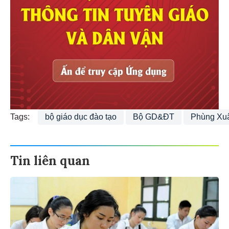
Tags:
bộ giáo dục đào tạo
Bộ GD&ĐT
Phùng Xu
Tin liên quan