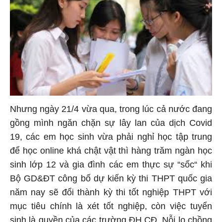
Nhưng ngày 21/4 vừa qua, trong lúc cả nước đang
gồng mình ngăn chặn sự lây lan của dịch Covid
19, các em học sinh vừa phải nghỉ học tập trung
để học online khá chật vật thì hàng trăm ngàn học
sinh lớp 12 và gia đình các em thực sự “sốc“ khi
Bộ GD&ĐT công bố dự kiến kỳ thi THPT quốc gia
năm nay sẽ đổi thành kỳ thi tốt nghiệp THPT với
mục tiêu chính là xét tốt nghiệp, còn việc tuyển
sinh là quyền của các trường ĐH CĐ. Nỗi lo chồng