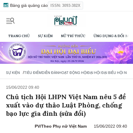
Bảng giá quảng cáo
ISSN: 3093-382X
TRANG CHỦ
SỰ KIỆN
NỮ TRÍ THỨC
ỨNG DỤNG & ĐỔI MỚI
/
SỰ KIỆN
TIÊU ĐIỂM
DIỄN ĐÀN
HOẠT ĐỘNG HỘI
ĐẠI HỘI ĐẠI BIỂU HỘI NỮ 
15/06/2022 09:40
Chủ tịch Hội LHPN Việt Nam nêu 5 đề
xuất vào dự thảo Luật Phòng, chống
bạo lực gia đình (sửa đổi)
PV/Theo Phụ nữ Việt Nam
15/06/2022 09:40