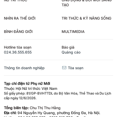
TẠO
NHÌN RA THẾ GIỚI
TRI THỨC & KỸ NĂNG SỐNG
BÌNH ĐẲNG GIỚI
MULTIMEDIA
Hotline tòa soạn
Báo giá
024.36.555.655
Quảng cáo
Thông tin doanh nghiệp
Tòa soạn
Tạp chí điện tử Phụ nữ Mới
Thuộc Hội Nữ trí thức Việt Nam
Số giấy phép: 81/GP-BVHTTDL do Bộ Văn Hóa, Thể Thao và Du Lịch
cấp ngày 12/6/2026.
Tổng biên tập:
Chu Thị Thu Hằng
Địa chỉ:
94 Nguyễn Hy Quang, phường Đống Đa, Hà Nội.
Hotline: 024.36.555.655 - 0913.212.736 - Email: