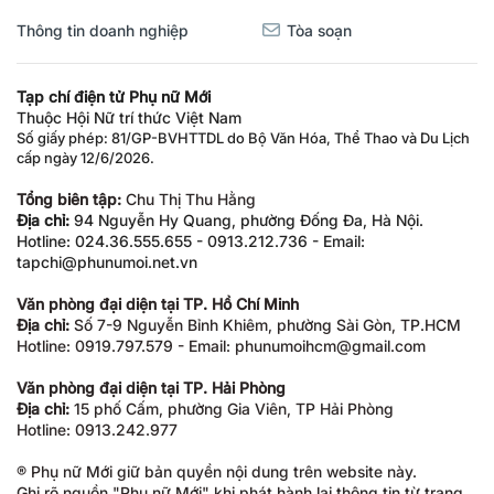
Thông tin doanh nghiệp
Tòa soạn
Tạp chí điện tử Phụ nữ Mới
Thuộc Hội Nữ trí thức Việt Nam
Số giấy phép: 81/GP-BVHTTDL do Bộ Văn Hóa, Thể Thao và Du Lịch
cấp ngày 12/6/2026.
Tổng biên tập:
Chu Thị Thu Hằng
Địa chỉ:
94 Nguyễn Hy Quang, phường Đống Đa, Hà Nội.
Hotline: 024.36.555.655 - 0913.212.736 - Email:
tapchi@phunumoi.net.vn
Văn phòng đại diện tại TP. Hồ Chí Minh
Địa chỉ:
Số 7-9 Nguyễn Bỉnh Khiêm, phường Sài Gòn, TP.HCM
Hotline: 0919.797.579 - Email: phunumoihcm@gmail.com
Văn phòng đại diện tại TP. Hải Phòng
Địa chỉ:
15 phố Cấm, phường Gia Viên, TP Hải Phòng
Hotline: 0913.242.977
® Phụ nữ Mới giữ bản quyền nội dung trên website này.
Ghi rõ nguồn "Phụ nữ Mới" khi phát hành lại thông tin từ trang