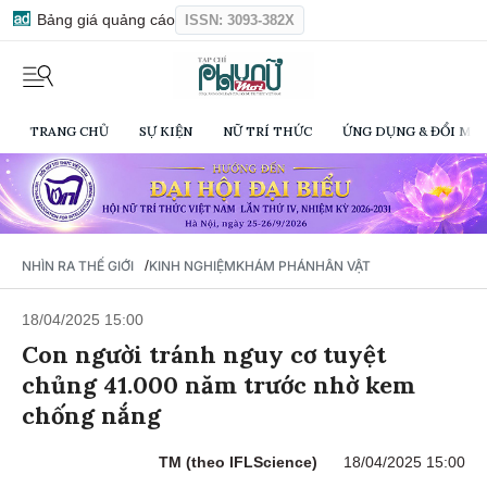
Bảng giá quảng cáo
ISSN: 3093-382X
TRANG CHỦ
SỰ KIỆN
NỮ TRÍ THỨC
ỨNG DỤNG & ĐỔI MỚI
/
NHÌN RA THẾ GIỚI
KINH NGHIỆM
KHÁM PHÁ
NHÂN VẬT
18/04/2025 15:00
Con người tránh nguy cơ tuyệt
chủng 41.000 năm trước nhờ kem
chống nắng
TM (theo IFLScience)
18/04/2025 15:00