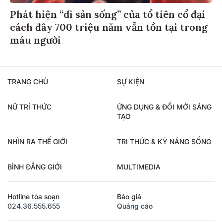
Phát hiện “di sản sống” của tổ tiên cổ đại
cách đây 700 triệu năm vẫn tồn tại trong
máu người
TRANG CHỦ
SỰ KIỆN
NỮ TRÍ THỨC
ỨNG DỤNG & ĐỔI MỚI SÁNG
TẠO
NHÌN RA THẾ GIỚI
TRI THỨC & KỸ NĂNG SỐNG
BÌNH ĐẲNG GIỚI
MULTIMEDIA
Hotline tòa soạn
Báo giá
024.36.555.655
Quảng cáo