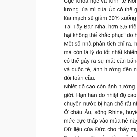
Cục Khoa học và Kinh tế Nô
lượng lúa mì của Úc có thể g
lúa mạch sẽ giảm 30% xuống 9
Tại Tây Ban Nha, hơn 3,5 triệ
hại không thể khắc phục" do 
Một số nhà phân tích chỉ ra,
mà còn là lý do tốt nhất khi
có thể gây ra sự mất cân bằn
và quốc tế, ảnh hưởng đến n
đói toàn cầu.
Nhiệt độ cao còn ảnh hưởng đ
giới. Hạn hán do nhiệt độ ca
chuyển nước bị hạn chế rất n
Ở châu Âu, sông Rhine, huyế
mức cực thấp vào mùa hè nà
Dữ liệu của Đức cho thấy mự