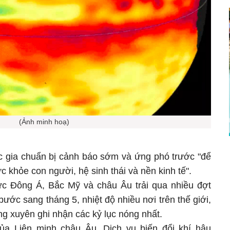
(Ảnh minh hoạ)
c gia chuẩn bị cảnh báo sớm và ứng phó trước "để
c khỏe con người, hệ sinh thái và nền kinh tế".
c Đông Á, Bắc Mỹ và châu Âu trải qua nhiều đợt
ước sang tháng 5, nhiệt độ nhiều nơi trên thế giới,
ng xuyên ghi nhận các kỷ lục nóng nhất.
ủa Liên minh châu Âu, Dịch vụ biến đổi khí hậu