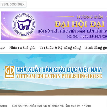
ISSN: 3093-382X
tạo
Nhìn ra thế giới
Tri thức & Kỹ năng sống
Bình đẳng gi
động
Đại hội Đại biểu Hội Nữ trí thức VN lần thứ IV, nhiệm