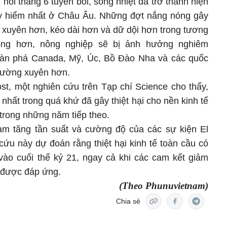
ồi tháng 6 tuyên bối, sóng nhiệt đã trở thành hiện
uy hiểm nhất ở Châu Âu. Những đợt nắng nóng gây
 xuyên hơn, kéo dài hơn và dữ dội hơn trong tương
óng hơn, nông nghiệp sẽ bị ảnh hưởng nghiêm
 tàn phá Canada, Mỹ, Úc, Bồ Đào Nha và các quốc
thường xuyên hơn.
st, một nghiên cứu trên Tạp chí Science cho thấy,
 nhất trong quá khứ đã gây thiệt hại cho nền kinh tế
trong những năm tiếp theo.
làm tăng tần suất và cường độ của các sự kiện El
cứu này dự đoán rằng thiệt hại kinh tế toàn cầu có
 vào cuối thế kỷ 21, ngay cả khi các cam kết giảm
i được đáp ứng.
(Theo Phunuvietnam)
Chia sẻ