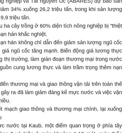
ng nghiệp và Tài nguyên Úc (ABARES) dự báo sản
iảm 34% xuống 26,2 triệu tấn, trong khi sản lượng
,9 triệu tấn.
u ha cây trồng ở 60% diện tích nông nghiệp bị "thiệt
hạn hán khắc nghiệt.
 hạn hán không chỉ dẫn đến giảm sản lượng ngũ cốc
ến giá ngũ cốc tăng mạnh. Biến động giá lương thực
g thị trường, làm gián đoạn thương mại trong nước
guồn cung lương thực và làm trầm trọng thêm nạn
ến thương mại và giao thông vận tải trên toàn thế
o gây ra đã làm giảm đáng kể mực nước và việc vận
hiều.
t mạch giao thông và thương mại chính, lại xuống
y.
c nước tại Kaub, một điểm quan trọng ở phía tây