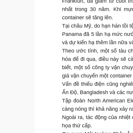
Frankfurt, đã giảm từ cuối 
nhất trong 30 năm. Khi mự
container sẽ tăng lên.
Tại châu Mỹ, do hạn hán tồi 
Panama đã 5 lần hạ mức nướ
và dự kiến hạ thêm lần nữa và
Theo ước tính, một số tàu c
hóa để đi qua, điều này sẽ c
biết, một số công ty vận ch
giá vận chuyển một containe
Vấn đề thiếu điện cũng nghiê
Ấn Độ, Bangladesh và các nước
Tập đoàn North American Elec
càng nóng thì khả năng xảy r
Ngoài ra, tác động của nhiệt 
họa thứ cấp.