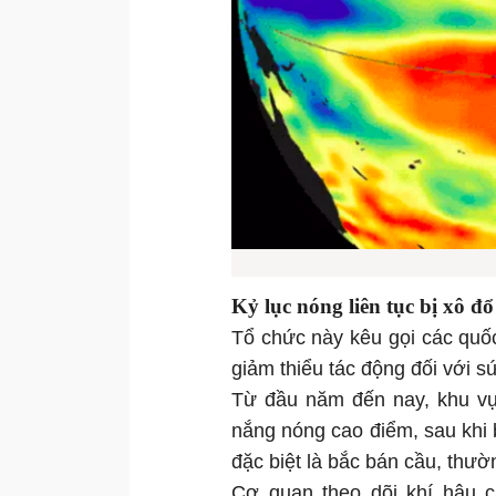
Kỷ lục nóng liên tục bị xô đổ
Tổ chức này kêu gọi các quố
giảm thiểu tác động đối với sứ
Từ đầu năm đến nay, khu vự
nắng nóng cao điểm, sau khi b
đặc biệt là bắc bán cầu, thườ
Cơ quan theo dõi khí hậu c