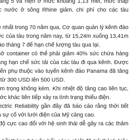
tháng 5 và hiện ở mức khoảng 1,13 mét, mức thấp
c nước ở sông Rhine giảm, chi phí cho các tàu
tệ nhất trong 70 năm qua, Cơ quan quản lý kênh đào
c của tàu trong năm nay, từ 15,24m xuống 13,41m
o tháng 7 để hạn chế lượng tàu qua lại.
hở container có thể phải giảm 40% sức chứa hàng
àng hạn chế sức tải của các tàu đi qua kênh. Được
uyển phụ thuộc vào tuyến kênh đào Panama đã tăng
r từ 300 USD lên 500 USD.
m trọng không kém. Khi nhiệt độ tăng cao liên tục,
 khác liên tiếp xảy ra tình trạng thiếu điện.
tric Reliability gần đây đã báo cáo rằng thời tiết
a sự cố với lưới điện của Mỹ càng cao.
độ cực cao đối với hệ sinh thái dễ gây ra các thảm