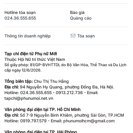
Hotline tòa soạn
Báo giá
024.36.555.655
Quảng cáo
Thông tin doanh nghiệp
Tòa soạn
Tạp chí điện tử Phụ nữ Mới
Thuộc Hội Nữ trí thức Việt Nam
Số giấy phép: 81/GP-BVHTTDL do Bộ Văn Hóa, Thể Thao và Du Lịch
cấp ngày 12/6/2026.
Tổng biên tập:
Chu Thị Thu Hằng
Địa chỉ:
94 Nguyễn Hy Quang, phường Đống Đa, Hà Nội.
Hotline: 024.36.555.655 - 0913.212.736 - Email:
tapchi@phunumoi.net.vn
Văn phòng đại diện tại TP. Hồ Chí Minh
Địa chỉ:
Số 7-9 Nguyễn Bỉnh Khiêm, phường Sài Gòn, TP.HCM
Hotline: 0919.797.579 - Email: phunumoihcm@gmail.com
Văn phòng đại diện tại TP. Hải Phòng