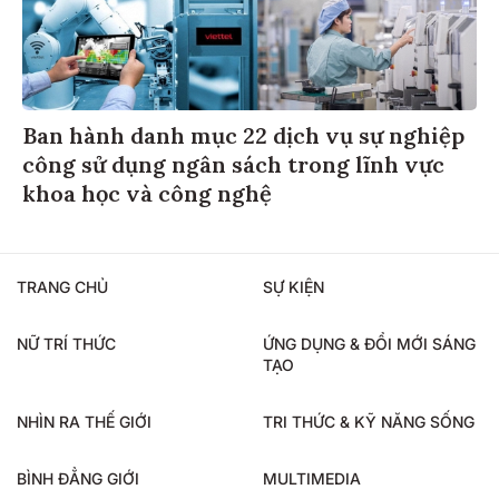
Ban hành danh mục 22 dịch vụ sự nghiệp
công sử dụng ngân sách trong lĩnh vực
khoa học và công nghệ
TRANG CHỦ
SỰ KIỆN
NỮ TRÍ THỨC
ỨNG DỤNG & ĐỔI MỚI SÁNG
TẠO
NHÌN RA THẾ GIỚI
TRI THỨC & KỸ NĂNG SỐNG
BÌNH ĐẲNG GIỚI
MULTIMEDIA