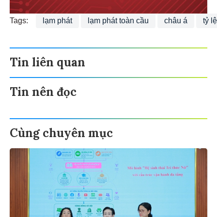
Tags:
lạm phát
lạm phát toàn cầu
châu á
tỷ l
Tin liên quan
Tin nên đọc
Cùng chuyên mục