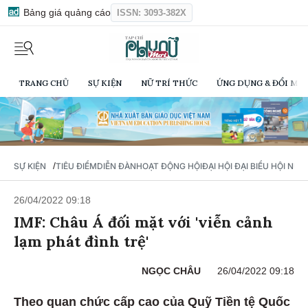
Bảng giá quảng cáo
ISSN: 3093-382X
TRANG CHỦ
SỰ KIỆN
NỮ TRÍ THỨC
ỨNG DỤNG & ĐỔI MỚI
/
SỰ KIỆN
TIÊU ĐIỂM
DIỄN ĐÀN
HOẠT ĐỘNG HỘI
ĐẠI HỘI ĐẠI BIỂU HỘI NỮ 
26/04/2022 09:18
IMF: Châu Á đối mặt với 'viễn cảnh
lạm phát đình trệ'
NGỌC CHÂU
26/04/2022 09:18
Theo quan chức cấp cao của Quỹ Tiền tệ Quốc