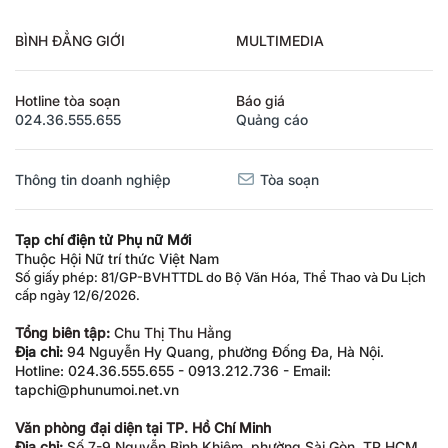
BÌNH ĐẲNG GIỚI
MULTIMEDIA
Hotline tòa soạn
Báo giá
024.36.555.655
Quảng cáo
Thông tin doanh nghiệp
Tòa soạn
Tạp chí điện tử Phụ nữ Mới
Thuộc Hội Nữ trí thức Việt Nam
Số giấy phép: 81/GP-BVHTTDL do Bộ Văn Hóa, Thể Thao và Du Lịch
cấp ngày 12/6/2026.
Tổng biên tập:
Chu Thị Thu Hằng
Địa chỉ:
94 Nguyễn Hy Quang, phường Đống Đa, Hà Nội.
Hotline: 024.36.555.655 - 0913.212.736 - Email:
tapchi@phunumoi.net.vn
Văn phòng đại diện tại TP. Hồ Chí Minh
Địa chỉ:
Số 7-9 Nguyễn Bỉnh Khiêm, phường Sài Gòn, TP.HCM