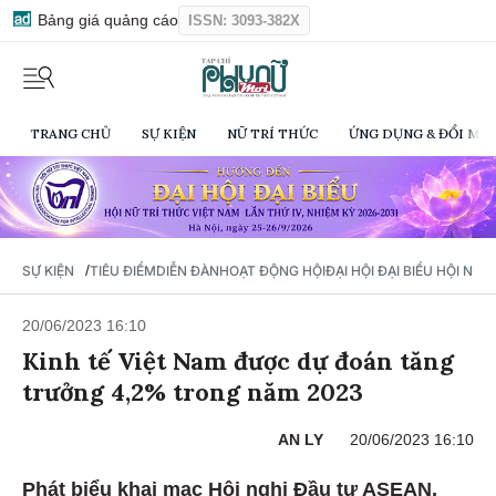
Bảng giá quảng cáo
ISSN: 3093-382X
TRANG CHỦ
SỰ KIỆN
NỮ TRÍ THỨC
ỨNG DỤNG & ĐỔI MỚI
/
SỰ KIỆN
TIÊU ĐIỂM
DIỄN ĐÀN
HOẠT ĐỘNG HỘI
ĐẠI HỘI ĐẠI BIỂU HỘI NỮ 
20/06/2023 16:10
Kinh tế Việt Nam được dự đoán tăng
trưởng 4,2% trong năm 2023
AN LY
20/06/2023 16:10
Phát biểu khai mạc Hội nghị Đầu tư ASEAN,