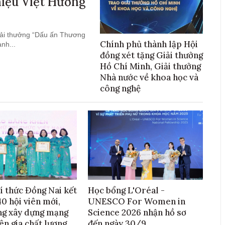
hiệu Việt Hướng
giải thưởng “Dấu ấn Thương
Chính phủ thành lập Hội
nh...
đồng xét tặng Giải thưởng
Hồ Chí Minh, Giải thưởng
Nhà nước về khoa học và
công nghệ
í thức Đồng Nai kết
Học bổng L'Oréal -
0 hội viên mới,
UNESCO For Women in
ng xây dựng mạng
Science 2026 nhận hồ sơ
ên gia chất lượng
đến ngày 30/9