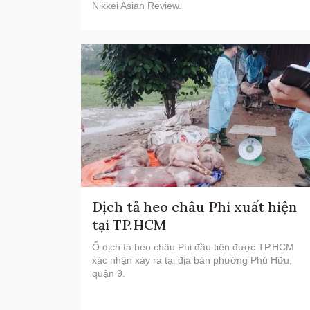
Nikkei Asian Review.
Dịch tả heo châu Phi xuất hiện
tại TP.HCM
Ổ dịch tả heo châu Phi đầu tiên được TP.HCM
xác nhận xảy ra tại địa bàn phường Phú Hữu,
quận 9.