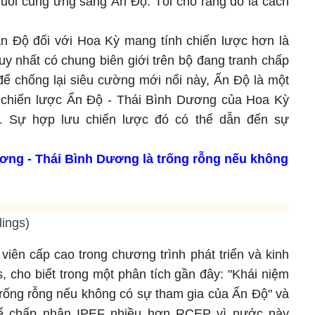
chuỗi cung ứng sang Ấn Độ. Tôi cho rằng đó là cách
n Độ đối với Hoa Kỳ mang tính chiến lược hơn là
uy nhất có chung biên giới trên bộ đang tranh chấp
ể chống lại siêu cường mới nổi này, Ấn Độ là một
g chiến lược Ấn Độ - Thái Bình Dương của Hoa Kỳ
 Sự hợp lưu chiến lược đó có thể dẫn đến sự
ơng - Thái Bình Dương là trống rỗng nếu không
lings)
viên cấp cao trong chương trình phát triển và kinh
s, cho biết trong một phân tích gần đây: "Khái niệm
trống rỗng nếu không có sự tham gia của Ấn Độ" và
hể chấp nhận IPEF nhiều hơn RCEP vì nước này