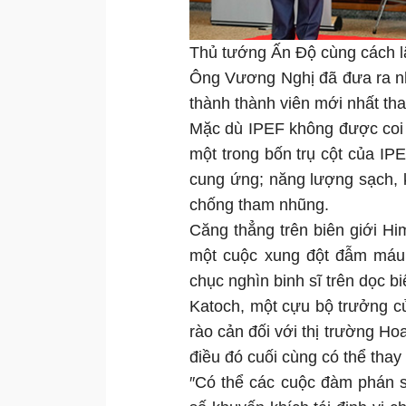
Thủ tướng Ấn Độ cùng cách l
Ông Vương Nghị đã đưa ra nhận
thành thành viên mới nhất th
Mặc dù IPEF không được coi 
một trong bốn trụ cột của IPE
cung ứng; năng lượng sạch, 
chống tham nhũng.
Căng thẳng trên biên giới H
một cuộc xung đột đẫm máu 
chục nghìn binh sĩ trên dọc bi
Katoch, một cựu bộ trưởng c
rào cản đối với thị trường H
điều đó cuối cùng có thể tha
″Có thể các cuộc đàm phán s