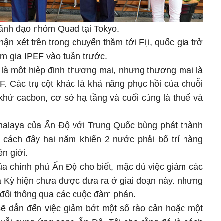
ãnh đạo nhóm Quad tại Tokyo.
 xét trên trong chuyến thăm tới Fiji, quốc gia trở
am gia IPEF vào tuần trước.
là một hiệp định thương mại, nhưng thương mại là
F. Các trụ cột khác là khả năng phục hồi của chuỗi
khử cacbon, cơ sở hạ tầng và cuối cùng là thuế và
imalaya của Ấn Độ với Trung Quốc bùng phát thành
cách đây hai năm khiến 2 nước phải bố trí hàng
ên giới.
ủa chính phủ Ấn Độ cho biết, mặc dù việc giảm các
oa Kỳ hiện chưa được đưa ra ở giai đoạn này, nhưng
y đổi thông qua các cuộc đàm phán.
ẽ dẫn đến việc giảm bớt một số rào cản hoặc một