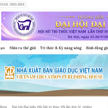
ISSN: 3093-382X
tạo
Nhìn ra thế giới
Tri thức & Kỹ năng sống
Bình đẳng gi
động
Đại hội Đại biểu Hội Nữ trí thức VN lần thứ IV, nhiệm