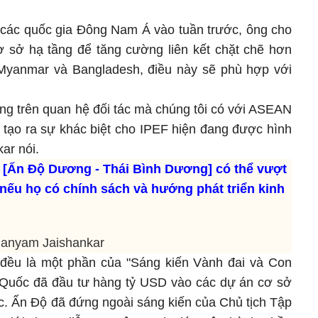
i các quốc gia Đông Nam Á vào tuần trước, ông cho
 sở hạ tầng để tăng cường liên kết chặt chẽ hơn
yanmar và Bangladesh, điều này sẽ phù hợp với
ựng trên quan hệ đối tác mà chúng tôi có với ASEAN
 tạo ra sự khác biệt cho IPEF hiện đang được hình
ar nói.
 [Ấn Độ Dương - Thái Bình Dương] có thể vượt
sử nếu họ có chính sách và hướng phát triển kinh
anyam Jaishankar
ều là một phần của "Sáng kiến Vành đai và Con
 Quốc đã đầu tư hàng tỷ USD vào các dự án cơ sở
ục. Ấn Độ đã đứng ngoài sáng kiến của Chủ tịch Tập