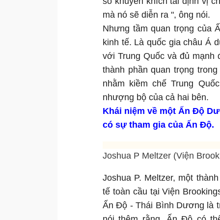
số khuyến khích tái định vị 
mà nó sẽ diễn ra ", ông nói.
Nhưng tầm quan trọng của Ấ
kinh tế. Là quốc gia châu Á d
với Trung Quốc và đủ mạnh đ
thành phần quan trọng tron
nhằm kiềm chế Trung Quốc.
nhượng bộ của cả hai bên.
Khái niệm về một Ấn Độ Dư
có sự tham gia của Ấn Độ.
Joshua P Meltzer (Viện Brook
Joshua P. Meltzer, một thành 
tế toàn cầu tại Viện Brooking
Ấn Độ - Thái Bình Dương là 
nói thêm rằng, Ấn Độ có t