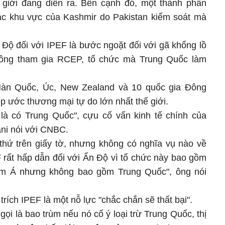
 giới đang diễn ra. Bên cạnh đó, một thành phần
ác khu vực của Kashmir do Pakistan kiểm soát mà
 Độ đối với IPEF là bước ngoặt đối với gã khổng lồ
ông tham gia RCEP, tổ chức mà Trung Quốc làm
n Quốc, Úc, New Zealand và 10 quốc gia Đông
p ước thương mại tự do lớn nhất thế giới.
là có Trung Quốc", cựu cố vấn kinh tế chính của
ni nói với CNBC.
thứ trên giấy tờ, nhưng không có nghĩa vụ nào về
F rất hấp dẫn đối với Ấn Độ vì tổ chức này bao gồm
 Á nhưng không bao gồm Trung Quốc", ông nói
trích IPEF là một nỗ lực "chắc chắn sẽ thất bại".
ọi là bao trùm nếu nó cố ý loại trừ Trung Quốc, thị