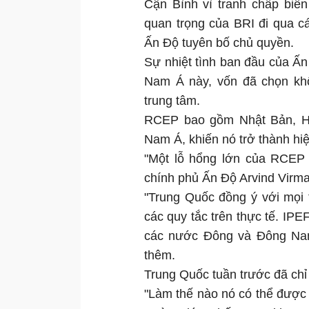
Cận Bình vì tranh chấp biên
quan trọng của BRI đi qua c
Ấn Độ tuyên bố chủ quyền.
Sự nhiệt tình ban đầu của Ấn
Nam Á này, vốn đã chọn kh
trung tâm.
RCEP bao gồm Nhật Bản, Hà
Nam Á, khiến nó trở thành hiệ
"Một lỗ hổng lớn của RCEP 
chính phủ Ấn Độ Arvind Virma
"Trung Quốc đồng ý với mọi 
các quy tắc trên thực tế. IPE
các nước Đông và Đông Nam
thêm.
Trung Quốc tuần trước đã chỉ 
"Làm thế nào nó có thể được g