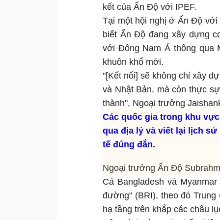
kết của Ấn Độ với IPEF.
Tại một hội nghị ở Ấn Độ vớ
biết Ấn Độ đang xây dựng cơ
với Đông Nam Á thông qua M
khuôn khổ mới.
"[Kết nối] sẽ không chỉ xây d
và Nhật Bản, mà còn thực sự
thành", Ngoại trưởng Jaishank
Các quốc gia trong khu vực
qua địa lý và viết lại lịch 
tế đúng đắn.
Ngoại trưởng Ấn Độ Subrahm
Cả Bangladesh và Myanmar đ
đường" (BRI), theo đó Trung
hạ tầng trên khắp các châu l