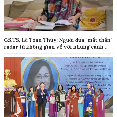
GS.TS. Lê Toàn Thủy: Người đưa "mắt thần"
radar từ không gian về với những cánh
đồng lúa Việt Nam