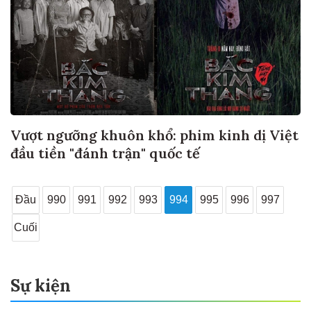
Vượt ngưỡng khuôn khổ: phim kinh dị Việt
đầu tiền "đánh trận" quốc tế
Đầu
990
991
992
993
994
995
996
997
Cuối
Sự kiện