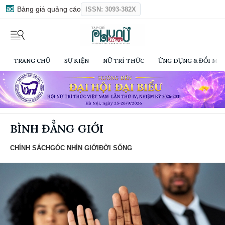
Bảng giá quảng cáo
ISSN: 3093-382X
TRANG CHỦ
SỰ KIỆN
NỮ TRÍ THỨC
ỨNG DỤNG & ĐỔI MỚI
BÌNH ĐẲNG GIỚI
CHÍNH SÁCH
GÓC NHÌN GIỚI
ĐỜI SỐNG