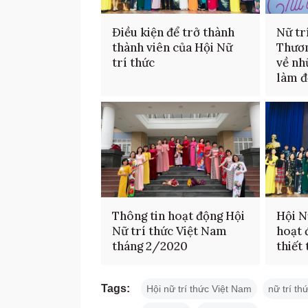
Điều kiện để trở thành
Nữ tr
thành viên của Hội Nữ
Thươn
trí thức
về nh
làm 
Thông tin hoạt động Hội
Hội N
Nữ trí thức Việt Nam
hoạt 
tháng 2/2020
thiết
Tags:
Hội nữ trí thức Việt Nam
nữ trí th