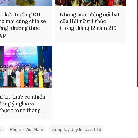
í thức trường ĐH
Những hoạt động nổi bật
g mại cùng chia sẻ
của Hội nữ trí thức
ững phương thức
trong tháng 12 năm 219
đẹp
ữ trí thức có nhiều
động ý nghĩa và
 thực trong tháng 11
ức
Phụ nữ Việt Nam
chung tay day lui covid-19