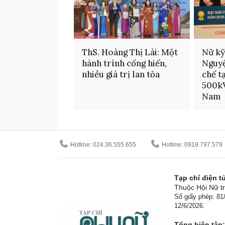
ThS. Hoàng Thị Lài: Một
Nữ kỹ
hành trình cống hiến,
Nguyệ
nhiều giá trị lan tỏa
chế t
500kV
Nam
Hotline: 024.36.555.655
Hotline: 0919.797.579
Tạp chí điện 
Thuộc Hội Nữ tr
Số giấy phép: 8
12/6/2026.
Tổng biên tập: