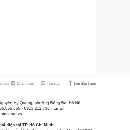
áo giá
Quảng cáo
Tòa soạn
Lên đầu trang
Nguyễn Hy Quang, phường Đống Đa, Hà Nội.
.36.555.655 - 0913.212.736 - Email:
umoi.net.vn
ại diện tại TP. Hồ Chí Minh