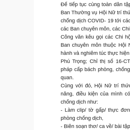
Để tiếp tục cùng toàn dân tậ
Ban Thường vụ Hội Nữ trí th
chống dịch COVID- 19 tới cá
các Ban chuyên môn, các Chi h
Công văn kêu gọi các Chi hộ
Ban chuyên môn thuộc Hội N
hành và nghiêm túc thực hiện
Phú Trọng; Chỉ thị số 16-C
pháp cấp bách phòng, chống 
quan.
Cùng với đó, Hội Nữ trí th
năng, điều kiện của mình c
chống dịch như:
- Làm clip/ tờ gấp/ thực đơ
phòng chống dịch,
- Biên soạn thơ/ ca về/ bài t