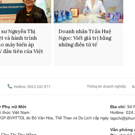
 sư Nguyễn Thị
Doanh nhân Trần Huệ
t và hành trình
Ngọc: Viết giá trị bằng
ạo máy biến áp
những điều tử tế
 đầu tiên của Việt
Thông tin doanh nghiệp
Hotline: 0913.242.977
B
tử Phụ nữ Mới
Địa chỉ:
94 
í thức Việt Nam
Hotline: 024
1/GP-BVHTTDL do Bộ Văn Hóa, Thể Thao và Du Lịch cấp ngày
tapchi@phun
Văn phòng đ
Chu Thị Thu Hằng