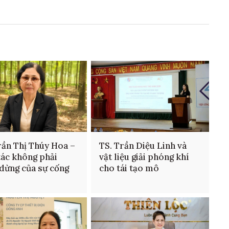
rần Thị Thúy Hoa –
TS. Trần Diệu Linh và
tác không phải
vật liệu giải phóng khí
dừng của sự cống
cho tái tạo mô