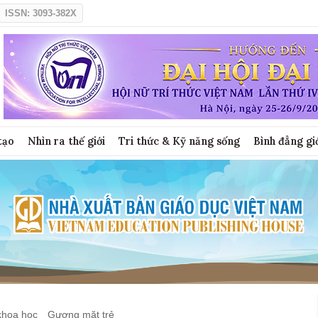
ISSN: 3093-382X
tạo
Nhìn ra thế giới
Tri thức & Kỹ năng sống
Bình đẳng gi
khoa học
Gương mặt trẻ