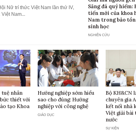
Săng đá quý hiếm: 
i Nữ trí thức Việt Nam lần thứ IV,
tiến mới của khoa 
 Việt Nam...
Nam trong bảo tồn
sinh học
NGHIÊN CỨU
 tuệ nhân
Hướng nghiệp sớm hiểu
Bộ KH&CN l
bức thiết với
sao cho đúng: Hướng
chuyên gia A
đào tạo Khoa
nghiệp với công nghệ
kết nối nhà 
Việt giải bài
GIÁO DỤC
nước
SỰ KIỆN