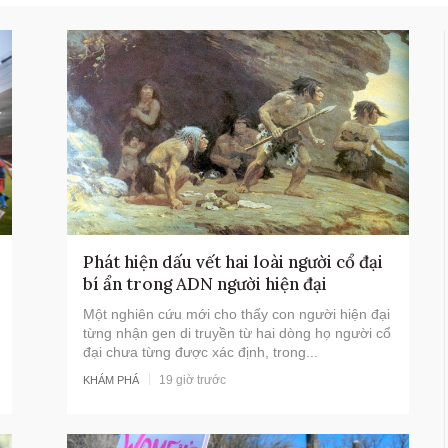
Phát hiện dấu vết hai loài người cổ đại
Tổng Bí thư, Chủ tịch nước Tô
bí ẩn trong ADN người hiện đại
Lâm: Ngoại giao khoa học công
nghệ phải trở thành nhiệm vụ
Một nghiên cứu mới cho thấy con người hiện đại
từng nhận gen di truyền từ hai dòng họ người cổ
thường xuyên
đại chưa từng được xác định, trong...
19 giờ trước
KHÁM PHÁ