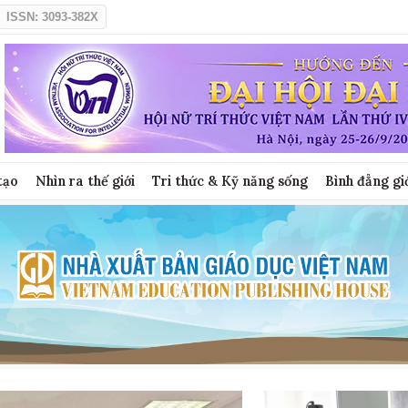
ISSN: 3093-382X
tạo
Nhìn ra thế giới
Tri thức & Kỹ năng sống
Bình đẳng gi