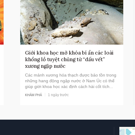
Giới khoa học mở khóa bí ẩn các loài
khổng lồ tuyệt chủng từ “dấu vết”
xương ngập nước
Các mảnh xương hóa thạch được bảo tồn trong
những hang động ngập nước ở Nam Úc có thể
giúp giới khoa học xác định cách hài cốt tích...
1 ngày trước
KHÁM PHÁ