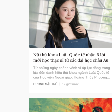
Nữ thủ khoa Luật Quốc tế nhận 6 lời
mời học thạc sĩ từ các đại học châu Âu
Từ những ngày chênh vênh vì áp lực đồng trang
lứa đến danh hiệu thủ khoa ngành Luật Quốc tế
của Học viện Ngoại giao, Hoàng Thủy Phương...
19 giờ trước
GƯƠNG MẶT TRẺ