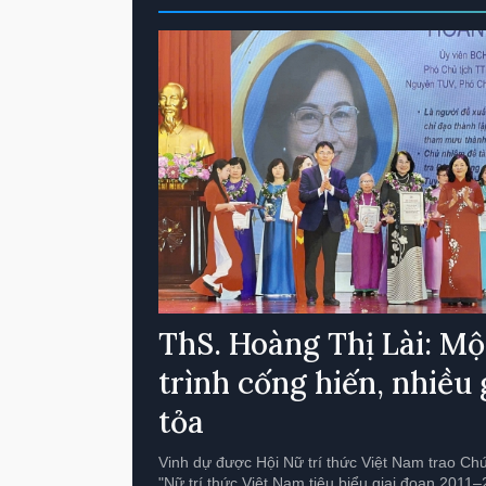
ThS. Hoàng Thị Lài: M
trình cống hiến, nhiều g
tỏa
Vinh dự được Hội Nữ trí thức Việt Nam trao Ch
"Nữ trí thức Việt Nam tiêu biểu giai đoạn 2011