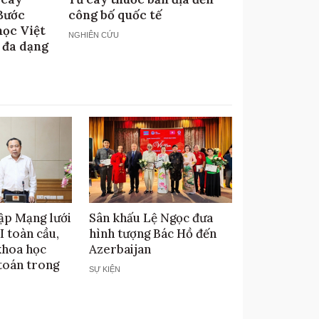
Bước
công bố quốc tế
học Việt
NGHIÊN CỨU
 đa dạng
ập Mạng lưới
Sân khấu Lệ Ngọc đưa
I toàn cầu,
hình tượng Bác Hồ đến
khoa học
Azerbaijan
 toán trong
SỰ KIỆN