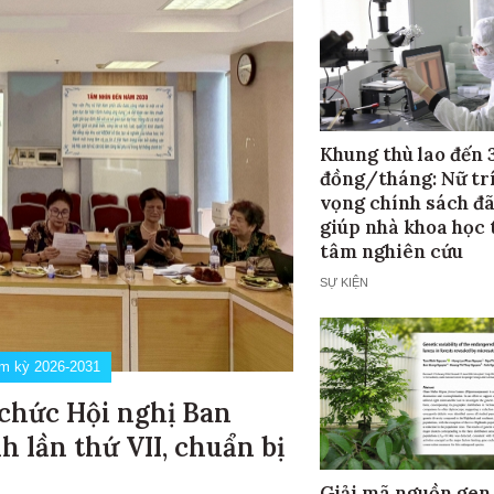
Khung thù lao đến 
đồng/tháng: Nữ trí
vọng chính sách đã
giúp nhà khoa học 
tâm nghiên cứu
SỰ KIỆN
iệm kỳ 2026-2031
 chức Hội nghị Ban
 lần thứ VII, chuẩn bị
Giải mã nguồn gen