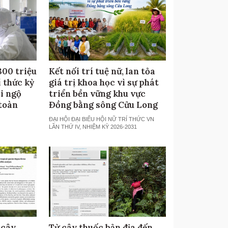
300 triệu
Kết nối trí tuệ nữ, lan tỏa
 thức kỳ
giá trị khoa học vì sự phát
i ngộ
triển bền vững khu vực
toàn
Đồng bằng sông Cửu Long
ĐẠI HỘI ĐẠI BIỂU HỘI NỮ TRÍ THỨC VN
LẦN THỨ IV, NHIỆM KỲ 2026-2031
 cây
Từ cây thuốc bản địa đến