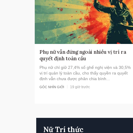
Phụ nữ vẫn đứng ngoài nhiều vị trí ra
quyết định toàn cầu
Phụ nữ chỉ giữ 27,4% số ghế nghị viện và 30,5%
vị trí quản lý toàn cầu, cho thấy quyền ra quyết
định vẫn chưa được phân chia bình...
19 giờ trước
GÓC NHÌN GIỚI
Nữ Trí thức