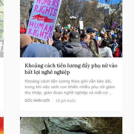
Bộ Chính trị yêu cầu giảm tối
thiểu 20% đầu mối cơ sở giáo d
đại học công lập
Khoảng cách tiền lương đẩy phụ nữ vào
bất lợi nghề nghiệp
Khoảng cách tiền lương theo giới vẫn kéo dài,
trong khi việc sinh con khiến nhiều phụ nữ giảm
thu nhập, gián đoạn nghề nghiệp và mất cơ...
19 giờ trước
GÓC NHÌN GIỚI