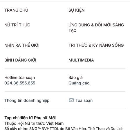
TRANG CHỦ
SỰ KIỆN
NỮ TRÍ THỨC
ỨNG DỤNG & ĐỔI MỚI SÁNG
TẠO
NHÌN RA THẾ GIỚI
TRI THỨC & KỸ NĂNG SỐNG
BÌNH ĐẲNG GIỚI
MULTIMEDIA
Hotline tòa soạn
Báo giá
024.36.555.655
Quảng cáo
Thông tin doanh nghiệp
Tòa soạn
Tạp chí điện tử Phụ nữ Mới
Thuộc Hội Nữ trí thức Việt Nam
Số giấy phép: 81/GP-BVHTTDL do Bộ Văn Hóa, Thể Thao và Du Lịch