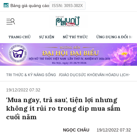
Bảng giá quảng cáo
ISSN: 3093-382X
TRANG CHỦ
SỰ KIỆN
NỮ TRÍ THỨC
ỨNG DỤNG & ĐỔI MỚI
/
TRI THỨC & KỸ NĂNG SỐNG
GIÁO DỤC
SỨC KHỎE
VĂN HÓA
DU LỊCH- Ẩ
19/12/2022 07:32
'Mua ngay, trả sau', tiện lợi nhưng
không ít rủi ro trong dip mua sắm
cuối năm
NGỌC CHÂU
19/12/2022 07:32