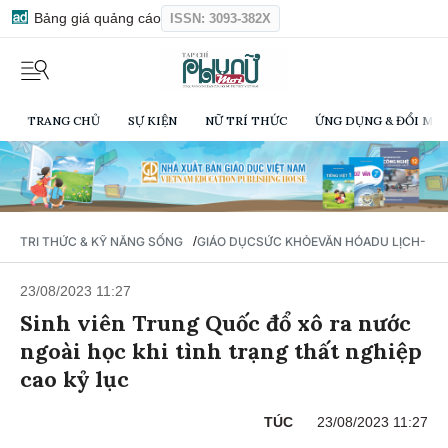
Bảng giá quảng cáo
ISSN: 3093-382X
TRANG CHỦ
SỰ KIỆN
NỮ TRÍ THỨC
ỨNG DỤNG & ĐỔI MỚI
/
TRI THỨC & KỸ NĂNG SỐNG
GIÁO DỤC
SỨC KHỎE
VĂN HÓA
DU LỊCH- Ẩ
23/08/2023 11:27
Sinh viên Trung Quốc đổ xô ra nước
ngoài học khi tình trạng thất nghiệp
cao kỷ lục
TÚC
23/08/2023 11:27