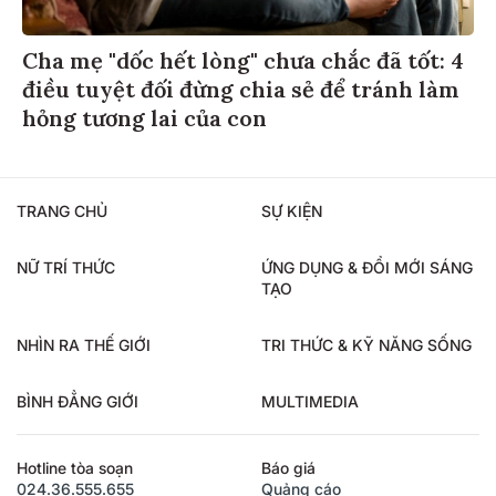
Cha mẹ "dốc hết lòng" chưa chắc đã tốt: 4
điều tuyệt đối đừng chia sẻ để tránh làm
hỏng tương lai của con
TRANG CHỦ
SỰ KIỆN
NỮ TRÍ THỨC
ỨNG DỤNG & ĐỔI MỚI SÁNG
TẠO
NHÌN RA THẾ GIỚI
TRI THỨC & KỸ NĂNG SỐNG
BÌNH ĐẲNG GIỚI
MULTIMEDIA
Hotline tòa soạn
Báo giá
024.36.555.655
Quảng cáo