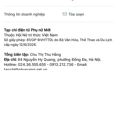
Thông tin doanh nghiệp
Tòa soạn
Tạp chí điện tử Phụ nữ Mới
Thuộc Hội Nữ trí thức Việt Nam
Số giấy phép: 81/GP-BVHTTDL do Bộ Văn Hóa, Thể Thao và Du Lịch
cấp ngày 12/6/2026.
Tổng biên tập:
Chu Thị Thu Hằng
Địa chỉ:
94 Nguyễn Hy Quang, phường Đống Đa, Hà Nội.
Hotline: 024.36.555.655 - 0913.212.736 - Email:
tapchi@phunumoi.net.vn
Văn phòng đại diện tại TP. Hồ Chí Minh
Địa chỉ:
Số 7-9 Nguyễn Bỉnh Khiêm, phường Sài Gòn, TP.HCM
Hotline: 0919.797.579 - Email: phunumoihcm@gmail.com
Văn phòng đại diện tại TP. Hải Phòng
Địa chỉ:
15 phố Cấm, phường Gia Viên, TP Hải Phòng
Hotline: 0913.242.977