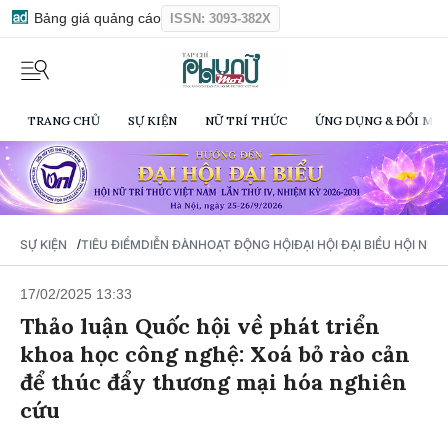
Bảng giá quảng cáo
ISSN: 3093-382X
TRANG CHỦ
SỰ KIỆN
NỮ TRÍ THỨC
ỨNG DỤNG & ĐỔI MỚI
/
SỰ KIỆN
TIÊU ĐIỂM
DIỄN ĐÀN
HOẠT ĐỘNG HỘI
ĐẠI HỘI ĐẠI BIỂU HỘI NỮ 
17/02/2025 13:33
Thảo luận Quốc hội về phát triển
khoa học công nghệ: Xoá bỏ rào cản
để thúc đẩy thương mại hóa nghiên
cứu