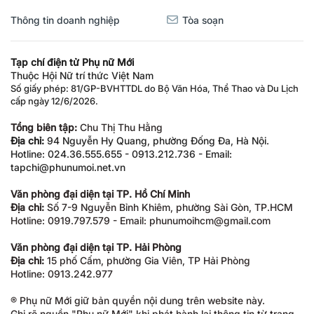
Thông tin doanh nghiệp
Tòa soạn
Tạp chí điện tử Phụ nữ Mới
Thuộc Hội Nữ trí thức Việt Nam
Số giấy phép: 81/GP-BVHTTDL do Bộ Văn Hóa, Thể Thao và Du Lịch
cấp ngày 12/6/2026.
Tổng biên tập:
Chu Thị Thu Hằng
Địa chỉ:
94 Nguyễn Hy Quang, phường Đống Đa, Hà Nội.
Hotline: 024.36.555.655 - 0913.212.736 - Email:
tapchi@phunumoi.net.vn
Văn phòng đại diện tại TP. Hồ Chí Minh
Địa chỉ:
Số 7-9 Nguyễn Bỉnh Khiêm, phường Sài Gòn, TP.HCM
Hotline: 0919.797.579 - Email: phunumoihcm@gmail.com
Văn phòng đại diện tại TP. Hải Phòng
Địa chỉ:
15 phố Cấm, phường Gia Viên, TP Hải Phòng
Hotline: 0913.242.977
® Phụ nữ Mới giữ bản quyền nội dung trên website này.
Ghi rõ nguồn "Phụ nữ Mới" khi phát hành lại thông tin từ trang