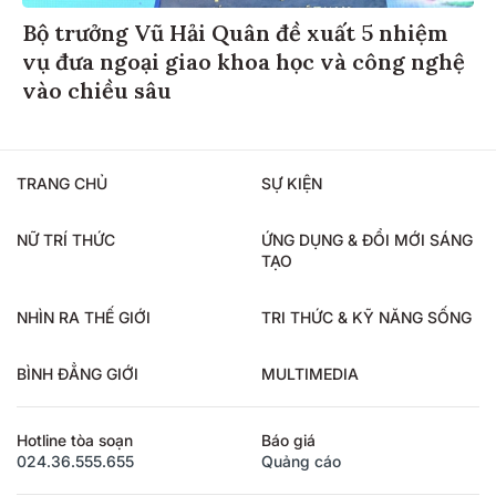
Bộ trưởng Vũ Hải Quân đề xuất 5 nhiệm
vụ đưa ngoại giao khoa học và công nghệ
vào chiều sâu
TRANG CHỦ
SỰ KIỆN
NỮ TRÍ THỨC
ỨNG DỤNG & ĐỔI MỚI SÁNG
TẠO
NHÌN RA THẾ GIỚI
TRI THỨC & KỸ NĂNG SỐNG
BÌNH ĐẲNG GIỚI
MULTIMEDIA
Hotline tòa soạn
Báo giá
024.36.555.655
Quảng cáo