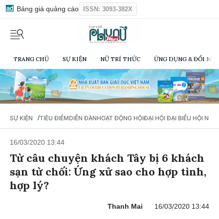
Bảng giá quảng cáo
ISSN: 3093-382X
TRANG CHỦ
SỰ KIỆN
NỮ TRÍ THỨC
ỨNG DỤNG & ĐỔI MỚI
/
SỰ KIỆN
TIÊU ĐIỂM
DIỄN ĐÀN
HOẠT ĐỘNG HỘI
ĐẠI HỘI ĐẠI BIỂU HỘI NỮ 
16/03/2020 13:44
Từ câu chuyện khách Tây bị 6 khách
sạn từ chối: Ứng xử sao cho hợp tình,
hợp lý?
Thanh Mai
16/03/2020 13:44