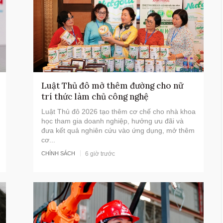
Bộ Chính trị yêu cầu giảm tối
thiểu 20% đầu mối cơ sở giáo d
đại học công lập
Luật Thủ đô mở thêm đường cho nữ
trí thức làm chủ công nghệ
Luật Thủ đô 2026 tạo thêm cơ chế cho nhà khoa
học tham gia doanh nghiệp, hưởng ưu đãi và
đưa kết quả nghiên cứu vào ứng dụng, mở thêm
cơ...
6 giờ trước
CHÍNH SÁCH