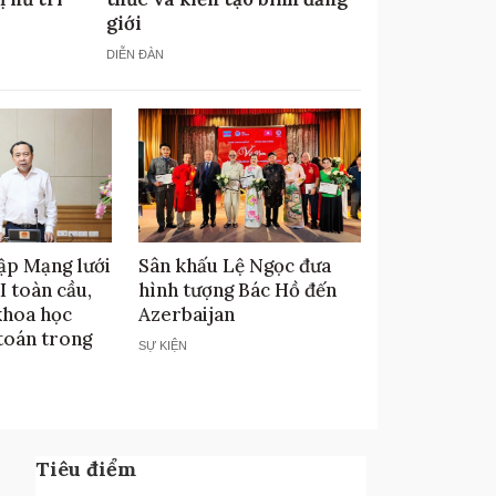
giới
DIỄN ĐÀN
ập Mạng lưới
Sân khấu Lệ Ngọc đưa
I toàn cầu,
hình tượng Bác Hồ đến
khoa học
Azerbaijan
 toán trong
SỰ KIỆN
Tiêu điểm