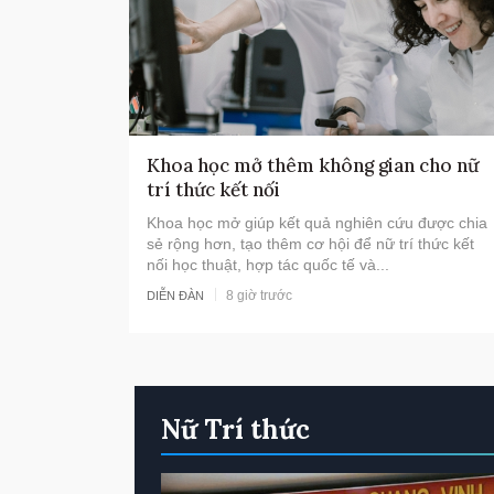
Khoa học mở thêm không gian cho nữ
trí thức kết nối
Khoa học mở giúp kết quả nghiên cứu được chia
sẻ rộng hơn, tạo thêm cơ hội để nữ trí thức kết
nối học thuật, hợp tác quốc tế và...
8 giờ trước
DIỄN ĐÀN
Nữ Trí thức