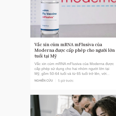
Vắc xin cúm mRNA mFlusiva của
Moderna được cấp phép cho người lớn
tuổi tại Mỹ
Vắc xin cúm mRNA mFlusiva của Moderna được
cấp phép sử dụng cho hai nhóm người lớn tại
Mỹ, gồm 50-64 tuổi và từ 65 tuổi trở lên, với...
5 giờ trước
NGHIÊN CỨU