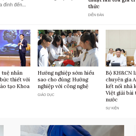
 đình đến...
thức
DIỄN ĐÀN
 tuệ nhân
Hướng nghiệp sớm hiểu
Bộ KH&CN l
bức thiết với
sao cho đúng: Hướng
chuyên gia A
đào tạo Khoa
nghiệp với công nghệ
kết nối nhà 
Việt giải bài
GIÁO DỤC
nước
SỰ KIỆN