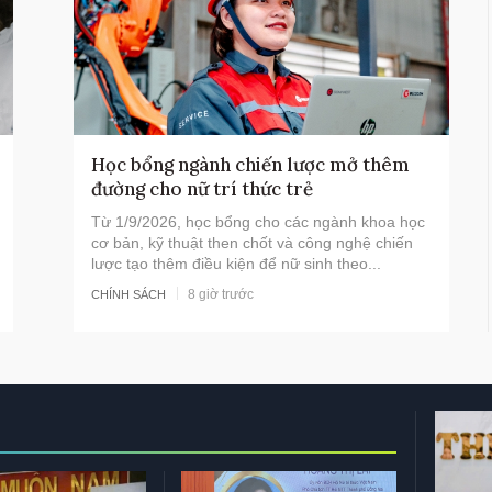
Học bổng ngành chiến lược mở thêm
đường cho nữ trí thức trẻ
Từ 1/9/2026, học bổng cho các ngành khoa học
cơ bản, kỹ thuật then chốt và công nghệ chiến
lược tạo thêm điều kiện để nữ sinh theo...
8 giờ trước
CHÍNH SÁCH