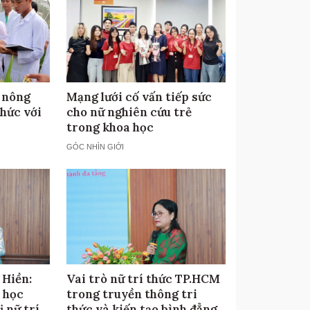
 nông
Mạng lưới cố vấn tiếp sức
thức với
cho nữ nghiên cứu trẻ
trong khoa học
GÓC NHÌN GIỚI
 Hiền:
Vai trò nữ trí thức TP.HCM
 học
trong truyền thông tri
ị nữ trí
thức và kiến tạo bình đẳng