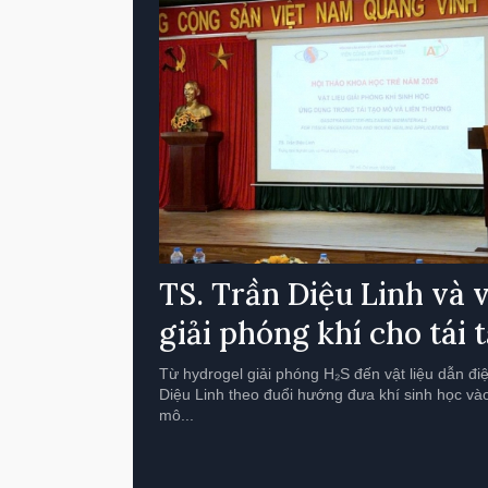
TS. Trần Diệu Linh và v
giải phóng khí cho tái 
Từ hydrogel giải phóng H₂S đến vật liệu dẫn đi
Diệu Linh theo đuổi hướng đưa khí sinh học vào
mô...