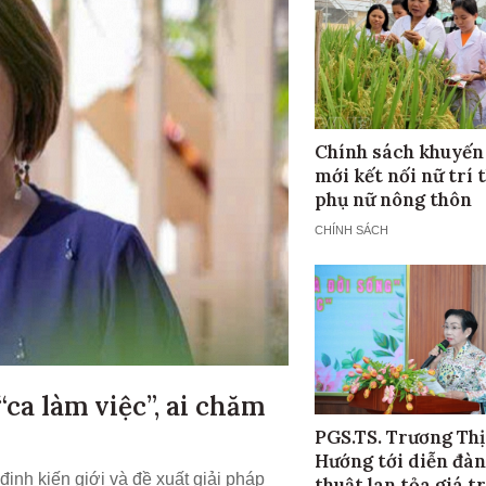
Chính sách khuyến
mới kết nối nữ trí 
phụ nữ nông thôn
CHÍNH SÁCH
“ca làm việc”, ai chăm
PGS.TS. Trương Thị
Hướng tới diễn đàn
định kiến giới và đề xuất giải pháp
thuật lan tỏa giá tr