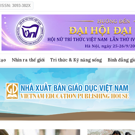
ISSN: 3093-382X
tạo
Nhìn ra thế giới
Tri thức & Kỹ năng sống
Bình đẳng gi