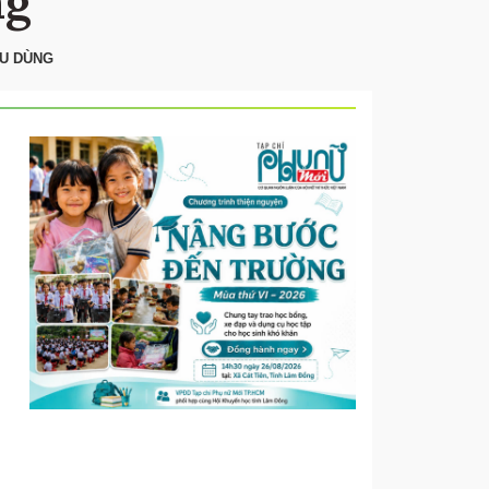
ng
ÊU DÙNG