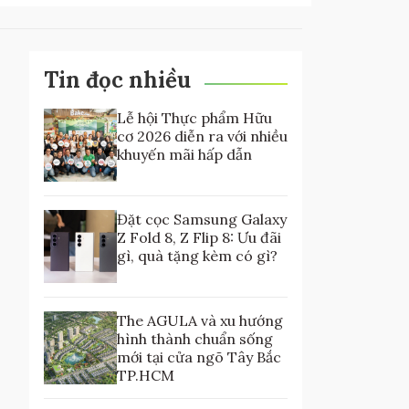
Tin đọc nhiều
Lễ hội Thực phẩm Hữu
cơ 2026 diễn ra với nhiều
khuyến mãi hấp dẫn
Đặt cọc Samsung Galaxy
Z Fold 8, Z Flip 8: Ưu đãi
gì, quà tặng kèm có gì?
The AGULA và xu hướng
hình thành chuẩn sống
mới tại cửa ngõ Tây Bắc
TP.HCM