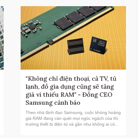
"Không chỉ điện thoại, cả TV, tủ
lạnh, đồ gia dụng cũng sẽ tăng
giá vì thiếu RAM" - Đồng CEO
Samsung cảnh báo
Theo nhà lãnh đạo Samsung, cuộc khủng hoảng
giá RAM đang càn quét mọi ngóc ngách của thị
trường thiết bị điện tử và gần như không ai có...