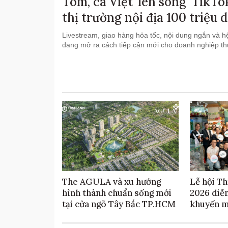
Tôm, cá Việt 'lên sóng' TikT
thị trường nội địa 100 triệu 
Livestream, giao hàng hỏa tốc, nội dung ngắn và hệ
đang mở ra cách tiếp cận mới cho doanh nghiệp th
The AGULA và xu hướng
Lễ hội T
hình thành chuẩn sống mới
2026 diễn
tại cửa ngõ Tây Bắc TP.HCM
khuyến m