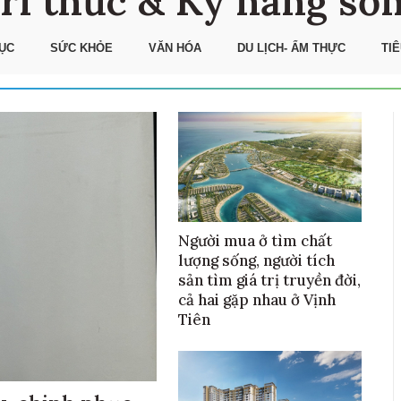
ri thức & Kỹ năng số
ỤC
SỨC KHỎE
VĂN HÓA
DU LỊCH- ẨM THỰC
TI
Người mua ở tìm chất
lượng sống, người tích
sản tìm giá trị truyền đời,
cả hai gặp nhau ở Vịnh
Tiên