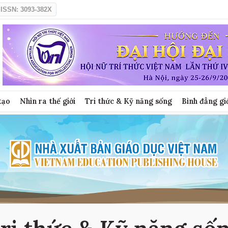
ISSN: 3093-382X
tạo
Nhìn ra thế giới
Tri thức & Kỹ năng sống
Bình đẳng gi