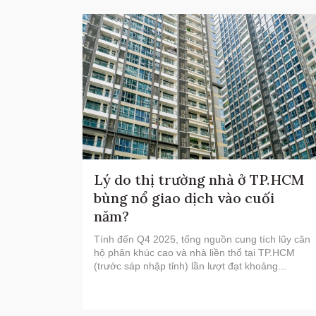
Lý do thị trường nhà ở TP.HCM
bùng nổ giao dịch vào cuối
năm?
Tính đến Q4 2025, tổng nguồn cung tích lũy căn
hộ phân khúc cao và nhà liền thổ tại TP.HCM
(trước sáp nhập tỉnh) lần lượt đạt khoảng...