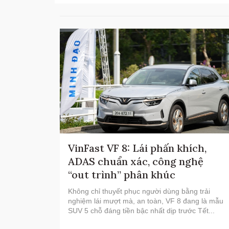
VinFast VF 8: Lái phấn khích,
ADAS chuẩn xác, công nghệ
“out trình” phân khúc
Không chỉ thuyết phục người dùng bằng trải
nghiệm lái mượt mà, an toàn, VF 8 đang là mẫu
SUV 5 chỗ đáng tiền bậc nhất dịp trước Tết...