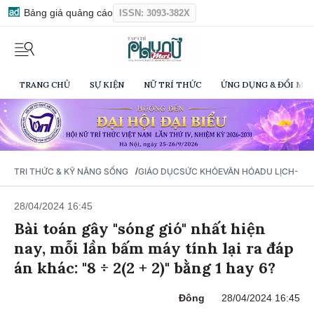
Bảng giá quảng cáo
ISSN: 3093-382X
TRANG CHỦ
SỰ KIỆN
NỮ TRÍ THỨC
ỨNG DỤNG & ĐỔI MỚI
/
TRI THỨC & KỸ NĂNG SỐNG
GIÁO DỤC
SỨC KHỎE
VĂN HÓA
DU LỊCH- Ẩ
28/04/2024 16:45
Bài toán gây "sóng gió" nhất hiện
nay, mỗi lần bấm máy tính lại ra đáp
án khác: "8 ÷ 2(2 + 2)" bằng 1 hay 6?
Đông
28/04/2024 16:45