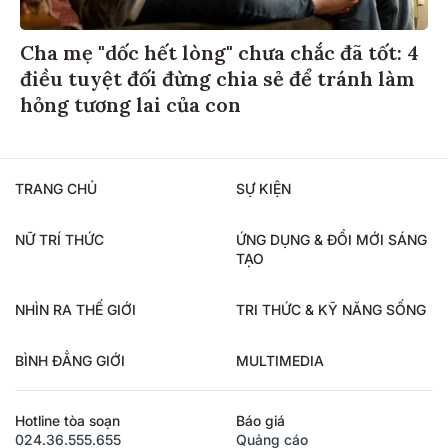
Cha mẹ "dốc hết lòng" chưa chắc đã tốt: 4
điều tuyệt đối đừng chia sẻ để tránh làm
hỏng tương lai của con
TRANG CHỦ
SỰ KIỆN
NỮ TRÍ THỨC
ỨNG DỤNG & ĐỔI MỚI SÁNG
TẠO
NHÌN RA THẾ GIỚI
TRI THỨC & KỸ NĂNG SỐNG
BÌNH ĐẲNG GIỚI
MULTIMEDIA
Hotline tòa soạn
Báo giá
024.36.555.655
Quảng cáo