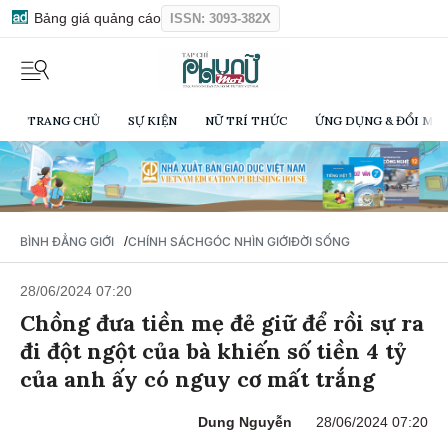
Bảng giá quảng cáo
ISSN: 3093-382X
TRANG CHỦ
SỰ KIỆN
NỮ TRÍ THỨC
ỨNG DỤNG & ĐỔI MỚI
/
BÌNH ĐẲNG GIỚI
CHÍNH SÁCH
GÓC NHÌN GIỚI
ĐỜI SỐNG
28/06/2024 07:20
Chồng đưa tiền mẹ đẻ giữ để rồi sự ra
đi đột ngột của bà khiến số tiền 4 tỷ
của anh ấy có nguy cơ mất trắng
Dung Nguyễn
28/06/2024 07:20