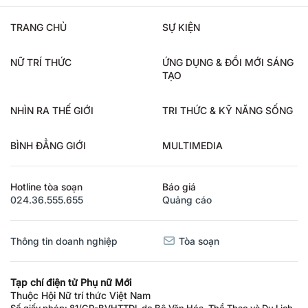
TRANG CHỦ
SỰ KIỆN
NỮ TRÍ THỨC
ỨNG DỤNG & ĐỔI MỚI SÁNG
TẠO
NHÌN RA THẾ GIỚI
TRI THỨC & KỸ NĂNG SỐNG
BÌNH ĐẲNG GIỚI
MULTIMEDIA
Hotline tòa soạn
Báo giá
024.36.555.655
Quảng cáo
Thông tin doanh nghiệp
Tòa soạn
Tạp chí điện tử Phụ nữ Mới
Thuộc Hội Nữ trí thức Việt Nam