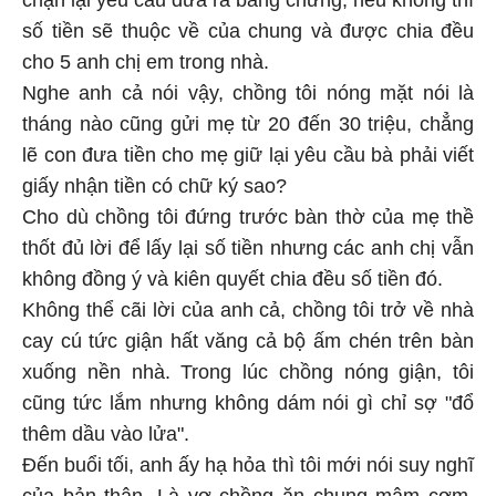
chặn lại yêu cầu đưa ra bằng chứng, nếu không thì
số tiền sẽ thuộc về của chung và được chia đều
cho 5 anh chị em trong nhà.
Nghe anh cả nói vậy, chồng tôi nóng mặt nói là
tháng nào cũng gửi mẹ từ 20 đến 30 triệu, chẳng
lẽ con đưa tiền cho mẹ giữ lại yêu cầu bà phải viết
giấy nhận tiền có chữ ký sao?
Cho dù chồng tôi đứng trước bàn thờ của mẹ thề
thốt đủ lời để lấy lại số tiền nhưng các anh chị vẫn
không đồng ý và kiên quyết chia đều số tiền đó.
Không thể cãi lời của anh cả, chồng tôi trở về nhà
cay cú tức giận hất văng cả bộ ấm chén trên bàn
xuống nền nhà. Trong lúc chồng nóng giận, tôi
cũng tức lắm nhưng không dám nói gì chỉ sợ "đổ
thêm dầu vào lửa".
Đến buổi tối, anh ấy hạ hỏa thì tôi mới nói suy nghĩ