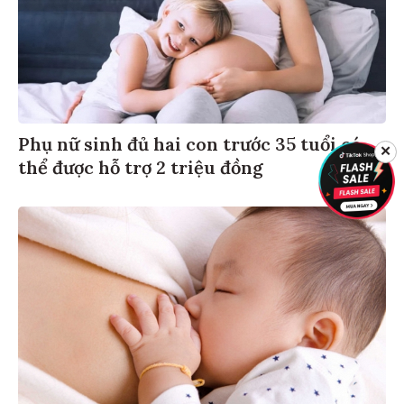
Phụ nữ sinh đủ hai con trước 35 tuổi có
✕
thể được hỗ trợ 2 triệu đồng