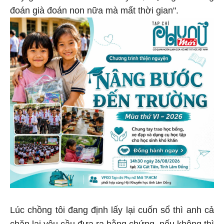
đoán già đoán non nữa mà mất thời gian".
Lúc chồng tôi đang định lấy lại cuốn sổ thì anh cả