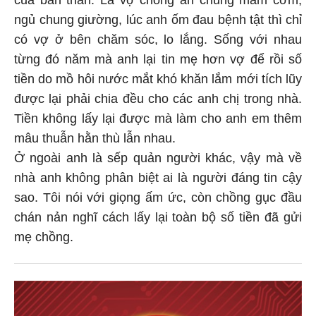
của bản thân. Là vợ chồng ăn chung mâm cơm,
ngủ chung giường, lúc anh ốm đau bệnh tật thì chỉ
có vợ ở bên chăm sóc, lo lắng. Sống với nhau
từng đó năm mà anh lại tin mẹ hơn vợ để rồi số
tiền do mồ hôi nước mắt khó khăn lắm mới tích lũy
được lại phải chia đều cho các anh chị trong nhà.
Tiền không lấy lại được mà làm cho anh em thêm
mâu thuẫn hằn thù lẫn nhau.
Ở ngoài anh là sếp quản người khác, vậy mà về
nhà anh không phân biệt ai là người đáng tin cậy
sao. Tôi nói với giọng ấm ức, còn chồng gục đầu
chán nản nghĩ cách lấy lại toàn bộ số tiền đã gửi
mẹ chồng.