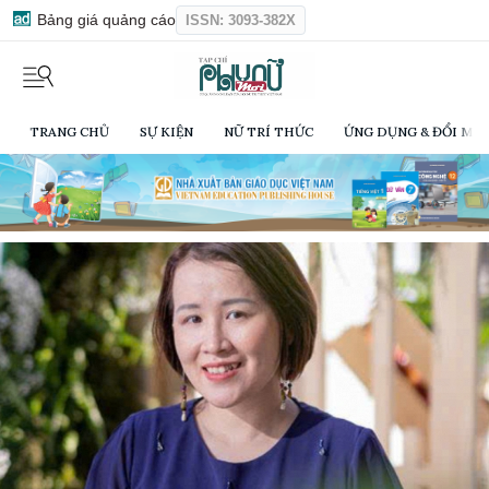
Bảng giá quảng cáo
ISSN: 3093-382X
TRANG CHỦ
SỰ KIỆN
NỮ TRÍ THỨC
ỨNG DỤNG & ĐỔI MỚI