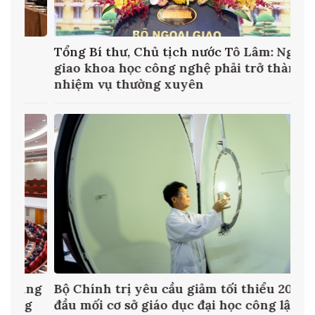
ại
Bộ Tư pháp tổ chức Diễn đàn Pháp luật
h
ASEAN 2026 về ứng dụng AI trong xây
dựng và thi hành pháp luật
%
Đổi tên Ban Tuyên giáo và Dân vận Trung
ương thành Ban Tuyên giáo Trung ương