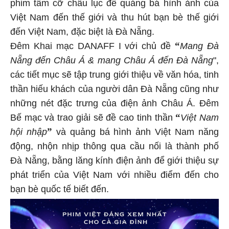
phim tầm cỡ châu lục để quảng bá hình ảnh của
Việt Nam đến thế giới và thu hút bạn bè thế giới
đến Việt Nam, đặc biệt là Đà Nẵng.
“
Đêm Khai mạc DANAFF I với chủ đề
Mang Đà
Nẵng đến Châu Á & mang Châu Á đến Đà Nẵng
",
các tiết mục sẽ tập trung giới thiệu về văn hóa, tinh
thần hiếu khách của người dân Đà Nẵng cũng như
những nét đặc trưng của điện ảnh Châu Á. Đêm
“
Bế mạc và trao giải sẽ đề cao tinh thần
Việt Nam
”
hội nhập
và quảng bá hình ảnh Việt Nam năng
động, nhộn nhịp thông qua cầu nối là thành phố
Đà Nẵng, bằng lăng kính điện ảnh để giới thiệu sự
phát triển của Việt Nam với nhiều điểm đến cho
bạn bè quốc tế biết đến.