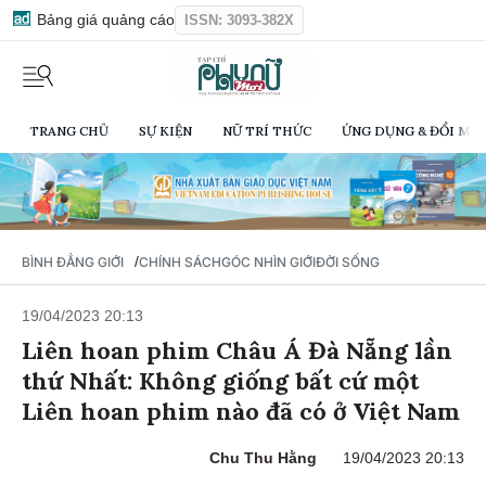
Bảng giá quảng cáo
ISSN: 3093-382X
TRANG CHỦ
SỰ KIỆN
NỮ TRÍ THỨC
ỨNG DỤNG & ĐỔI MỚI
/
BÌNH ĐẲNG GIỚI
CHÍNH SÁCH
GÓC NHÌN GIỚI
ĐỜI SỐNG
19/04/2023 20:13
Liên hoan phim Châu Á Đà Nẵng lần
thứ Nhất: Không giống bất cứ một
Liên hoan phim nào đã có ở Việt Nam
Chu Thu Hằng
19/04/2023 20:13