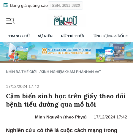
Bảng giá quảng cáo
ISSN: 3093-382X
TRANG CHỦ
SỰ KIỆN
NỮ TRÍ THỨC
ỨNG DỤNG & ĐỔI MỚI
/
NHÌN RA THẾ GIỚI
KINH NGHIỆM
KHÁM PHÁ
NHÂN VẬT
17/12/2024 17:42
Cảm biến sinh học trên giấy theo dõi
bệnh tiểu đường qua mồ hôi
Minh Nguyễn (theo Phys)
17/12/2024 17:42
Nghiên cứu có thể là cuộc cách mạng trong