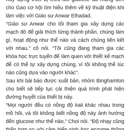
Xây dựng thiết bị theo dõi glucose đã mang đến
cho Gao cơ hội tìm hiểu thêm về kỹ thuật điện khi
làm việc với Giáo sư Anwar Elhadad.
"Giáo sư Anwar cho tôi tham gia xây dựng các
mạch đó để giải thích từng thành phần, chúng làm
gì, hoạt động như thế nào và cách chúng liên kết
với nhau," cô nói. "Tôi cũng đang tham gia các
khóa học trực tuyến để làm quen với thiết kế mạch
để có thể tự xây dựng chúng, vì tôi không thể lúc
nào cũng dựa vào người khác".
Sau khi bài báo được xuất bản, nhóm Binghamton
cho biết sẽ tiếp tục cải thiện quá trình phát hiện
đường huyết của thiết bị này.
"Mọi người đều có nồng độ kali khác nhau trong
mồ hôi, và tôi không biết nồng độ này ảnh hưởng
đến glucose như thế nào," Choi nói. "Độ nhạy cũng