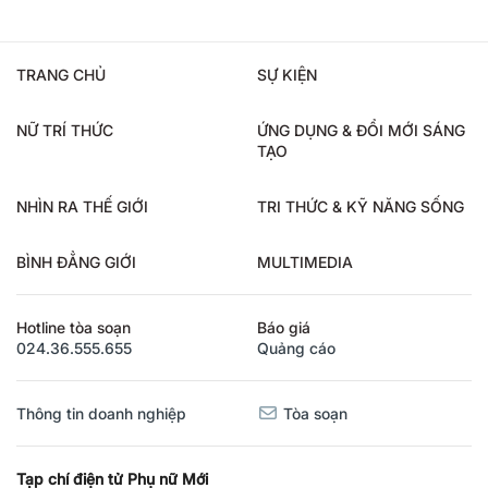
TRANG CHỦ
SỰ KIỆN
NỮ TRÍ THỨC
ỨNG DỤNG & ĐỔI MỚI SÁNG
TẠO
NHÌN RA THẾ GIỚI
TRI THỨC & KỸ NĂNG SỐNG
BÌNH ĐẲNG GIỚI
MULTIMEDIA
Hotline tòa soạn
Báo giá
024.36.555.655
Quảng cáo
Thông tin doanh nghiệp
Tòa soạn
Tạp chí điện tử Phụ nữ Mới