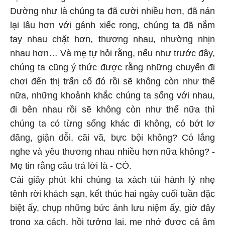
Dường như là chúng ta đã cười nhiều hơn, đã nán
lại lâu hơn với gánh xiếc rong, chúng ta đã nắm
tay nhau chặt hơn, thương nhau, nhường nhịn
nhau hơn… Và mẹ tự hỏi rằng, nếu như trước đây,
chúng ta cũng ý thức được rằng những chuyến đi
chơi đến thị trấn cổ đó rồi sẽ không còn như thế
nữa, những khoảnh khắc chúng ta sống với nhau,
đi bên nhau rồi sẽ không còn như thế nữa thì
chúng ta có từng sống khác đi không, có bớt lơ
đãng, giận dỗi, cãi vã, bực bội không? Có lắng
nghe và yêu thương nhau nhiều hơn nữa không? -
Mẹ tin rằng câu trả lời là - CÓ.
Cái giây phút khi chúng ta xách túi hành lý nhẹ
tênh rời khách sạn, kết thúc hai ngày cuối tuần đặc
biệt ấy, chụp những bức ảnh lưu niệm ấy, giờ đây
trong xa cách, hồi tưởng lại, mẹ nhớ được cả âm