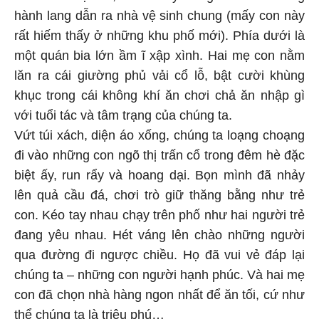
hành lang dẫn ra nhà vệ sinh chung (mấy con này
rất hiếm thấy ở những khu phố mới). Phía dưới là
một quán bia lớn ầm ĩ xập xình. Hai mẹ con nằm
lăn ra cái giường phủ vải cổ lỗ, bật cười khùng
khục trong cái không khí ăn chơi chả ăn nhập gì
với tuổi tác và tâm trạng của chúng ta.
Vứt túi xách, diện áo xống, chúng ta loạng choạng
đi vào những con ngõ thị trấn cổ trong đêm hè đặc
biệt ấy, run rẩy và hoang dại. Bọn mình đã nhảy
lên quả cầu đá, chơi trò giữ thăng bằng như trẻ
con. Kéo tay nhau chạy trên phố như hai người trẻ
đang yêu nhau. Hét váng lên chào những người
qua đường đi ngược chiều. Họ đã vui vẻ đáp lại
chúng ta – những con người hạnh phúc. Và hai mẹ
con đã chọn nhà hàng ngon nhất để ăn tối, cứ như
thể chúng ta là triệu phú…