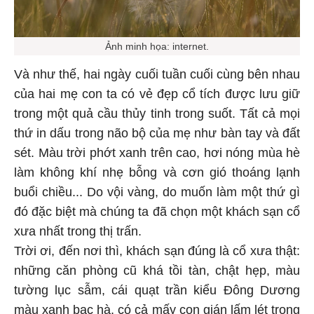
Ảnh minh họa: internet.
Và như thế, hai ngày cuối tuần cuối cùng bên nhau
của hai mẹ con ta có vẻ đẹp cổ tích được lưu giữ
trong một quả cầu thủy tinh trong suốt. Tất cả mọi
thứ in dấu trong não bộ của mẹ như bàn tay và đất
sét. Màu trời phớt xanh trên cao, hơi nóng mùa hè
làm không khí nhẹ bỗng và cơn gió thoáng lạnh
buổi chiều... Do vội vàng, do muốn làm một thứ gì
đó đặc biệt mà chúng ta đã chọn một khách sạn cổ
xưa nhất trong thị trấn.
Trời ơi, đến nơi thì, khách sạn đúng là cổ xưa thật:
những căn phòng cũ khá tồi tàn, chật hẹp, màu
tường lục sẫm, cái quạt trần kiểu Đông Dương
màu xanh bạc hà, có cả mấy con gián lấm lét trong