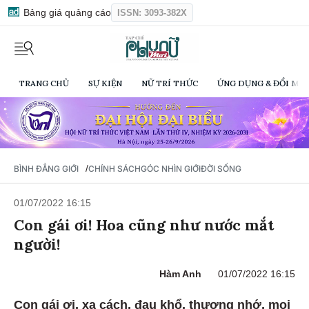
Bảng giá quảng cáo
ISSN: 3093-382X
TRANG CHỦ
SỰ KIỆN
NỮ TRÍ THỨC
ỨNG DỤNG & ĐỔI MỚI
/
BÌNH ĐẲNG GIỚI
CHÍNH SÁCH
GÓC NHÌN GIỚI
ĐỜI SỐNG
01/07/2022 16:15
Con gái ơi! Hoa cũng như nước mắt
người!
Hàm Anh
01/07/2022 16:15
Con gái ơi, xa cách, đau khổ, thương nhớ, mọi