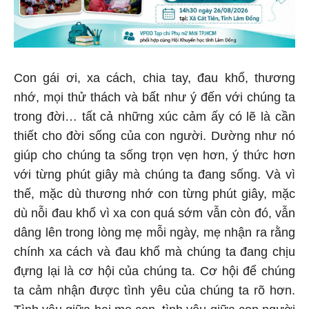
Con gái ơi, xa cách, chia tay, đau khổ, thương
nhớ, mọi thử thách và bất như ý đến với chúng ta
trong đời… tất cả những xúc cảm ấy có lẽ là cần
thiết cho đời sống của con người. Dường như nó
giúp cho chúng ta sống trọn vẹn hơn, ý thức hơn
với từng phút giây mà chúng ta đang sống. Và vì
thế, mặc dù thương nhớ con từng phút giây, mặc
dù nỗi đau khổ vì xa con quá sớm vẫn còn đó, vẫn
dâng lên trong lòng mẹ mỗi ngày, mẹ nhận ra rằng
chính xa cách và đau khổ mà chúng ta đang chịu
đựng lại là cơ hội của chúng ta. Cơ hội để chúng
ta cảm nhận được tình yêu của chúng ta rõ hơn.
Tình yêu giữa hai mẹ con, tình yêu giữa con người