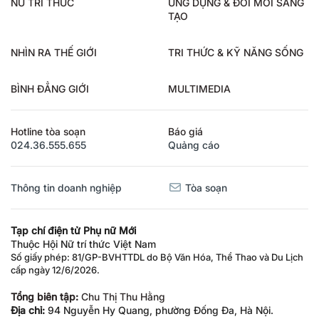
NỮ TRÍ THỨC
ỨNG DỤNG & ĐỔI MỚI SÁNG
TẠO
NHÌN RA THẾ GIỚI
TRI THỨC & KỸ NĂNG SỐNG
BÌNH ĐẲNG GIỚI
MULTIMEDIA
Hotline tòa soạn
Báo giá
024.36.555.655
Quảng cáo
Thông tin doanh nghiệp
Tòa soạn
Tạp chí điện tử Phụ nữ Mới
Thuộc Hội Nữ trí thức Việt Nam
Số giấy phép: 81/GP-BVHTTDL do Bộ Văn Hóa, Thể Thao và Du Lịch
cấp ngày 12/6/2026.
Tổng biên tập:
Chu Thị Thu Hằng
Địa chỉ:
94 Nguyễn Hy Quang, phường Đống Đa, Hà Nội.