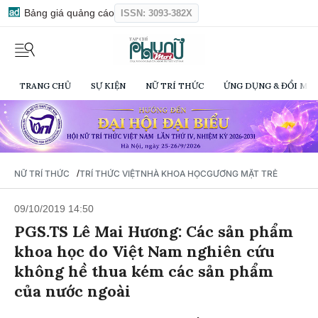
Bảng giá quảng cáo
ISSN: 3093-382X
TRANG CHỦ
SỰ KIỆN
NỮ TRÍ THỨC
ỨNG DỤNG & ĐỔI MỚI
/
NỮ TRÍ THỨC
TRÍ THỨC VIỆT
NHÀ KHOA HỌC
GƯƠNG MẶT TRẺ
09/10/2019 14:50
PGS.TS Lê Mai Hương: Các sản phẩm
khoa học do Việt Nam nghiên cứu
không hề thua kém các sản phẩm
của nước ngoài