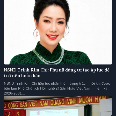
NSND Trịnh Kim Chi: Phụ nữ đừng tự tạo áp lực để
trở nên hoàn hảo
NSND Trịnh Kim Chi tiếp tục nhận thêm trọng trách mới khi được
bầu làm Phó Chủ tịch Hội nghệ sĩ Sân khấu Việt Nam nhiệm kỳ
2026-2031...