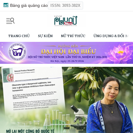
Bảng giá quảng cáo
ISSN: 3093-382X
TRANG CHỦ
SỰ KIỆN
NỮ TRÍ THỨC
ỨNG DỤNG & ĐỔI MỚI